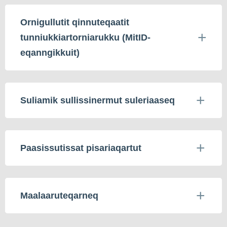
Ornigullutit qinnuteqaatit
tunniukkiartorniarukku (MitID-
eqanngikkuit)
Suliamik sullissinermut suleriaaseq
Paasissutissat pisariaqartut
Maalaaruteqarneq