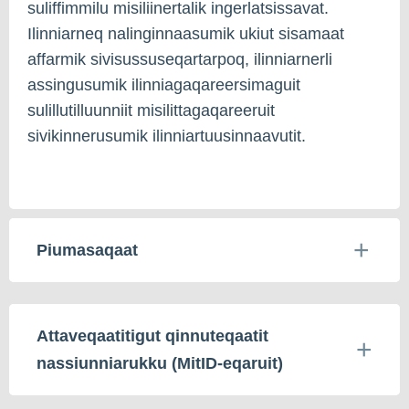
suliffimmilu misiliinertalik ingerlatsissavat.
Ilinniarneq nalinginnaasumik ukiut sisamaat
affarmik sivisussuseqartarpoq, ilinniarnerli
assingusumik ilinniagaqareersimaguit
sulillutilluunniit misilittagaqareeruit
sivikinnerusumik ilinniartuusinnaavutit.
Piumasaqaat
Attaveqaatitigut qinnuteqaatit
nassiunniarukku (MitID-eqaruit)