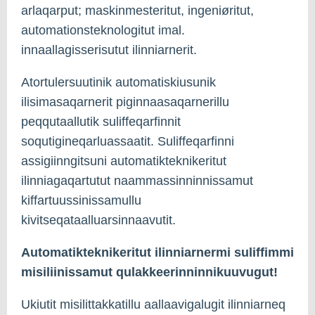
arlaqarput; maskinmesteritut, ingeniøritut,
automationsteknologitut imal.
innaallagisserisutut ilinniarnerit.
Atortulersuutinik automatiskiusunik
ilisimasaqarnerit piginnaasaqarnerillu
peqqutaallutik suliffeqarfinnit
soqutigineqarluassaatit. Suliffeqarfinni
assigiinngitsuni automatikteknikeritut
ilinniagaqartutut naammassinninnissamut
kiffartuussinissamullu
kivitseqataalluarsinnaavutit.
Automatikteknikeritut ilinniarnermi suliffimmi
misiliinissamut qulakkeerinninnikuuvugut!
Ukiutit misilittakkatillu aallaavigalugit ilinniarneq