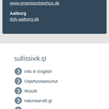
www.groenlandskehus.dk
Aalborg
dgh-aalborg.dk
Info in English
Oqartussaasunut
Ikiuutit
nalunaarutit.gl