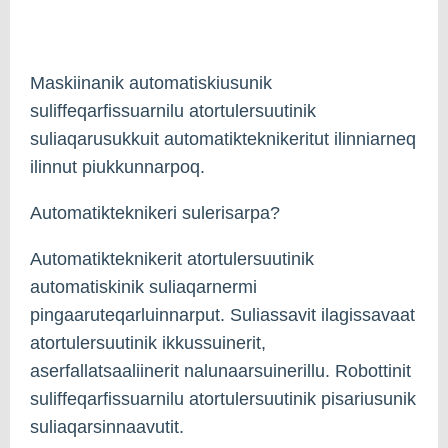
Maskiinanik automatiskiusunik
suliffeqarfissuarnilu atortulersuutinik
suliaqarusukkuit automatikteknikeritut ilinniarneq
ilinnut piukkunnarpoq.
Automatikteknikeri sulerisarpa?
Automatikteknikerit atortulersuutinik
automatiskinik suliaqarnermi
pingaaruteqarluinnarput. Suliassavit ilagissavaat
atortulersuutinik ikkussuinerit,
aserfallatsaaliinerit nalunaarsuinerillu. Robottinit
suliffeqarfissuarnilu atortulersuutinik pisariusunik
suliaqarsinnaavutit.