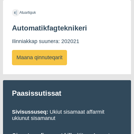
Atuartiguk
Automatikfagteknikeri
Ilinniakkap suunera: 202021
Maana qinnuteqarit
Paasissutissat
Sivisussuseq:
Ukiut sisamaat affarmit
ukiunut sisamanut