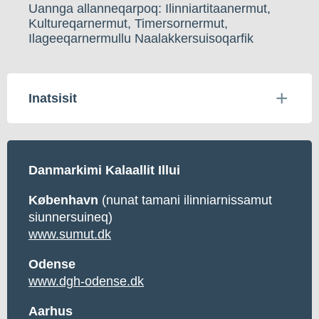
Uannga allanneqarpoq: Ilinniartitaanermut,
Kultureqarnermut, Timersornermut,
Ilageeqarnermullu Naalakkersuisoqarfik
Inatsisit
Danmarkimi Kalaallit Illui
København
(nunat tamani ilinniarnissamut
siunnersuineq)
www.sumut.dk
Odense
www.dgh-odense.dk
Aarhus