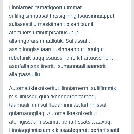
Ilinniarneq tamatigoortuummat
suliffigisinnaasatit assigiinngitsuusinnaapput
suliassatillu maskiinanit pisariitsunit
atortulersuutinut pisariusunut
allanngorarsinnaallutik. Suliassatit
assigiinngissitaartuusinnaapput ilaatigut
robottinik aaqqissuussinerit, kiffartuussinerit
aserfallatsaaliinerit, isumannaallisaanerit
allarpassuillu.
Automatikteknikeritut ilinniarnermi suliffimmik
misiliinissaq qulakkeeqqareertarpoq,
taamaalilluni suliffeqarfinni aallartinnissat
qularnanngilaq. Automatikteknikeritut
atorfigissaarnissamut periarfissatsialaavoq.
Ilinniaqqinnissamik kissaateqaruit periarfissatit