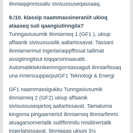
ilinniaqqinnissallu sivisussuseqassaaq.
9./10. klassip naammassineraniit ukioq
ataaseq suli qaangiutinngila?
Tunngaviusumik ilinniarneq 1 (GF1 ), ukiup
affaanik sivisussusilik aallartissavat. Tassani
ilinniarnermut ingerlariaqqiffissat tallimat
assigiinngitsut toqqarsinnaavatit.
Automatikteknikerinngorniassaguit ilinniarfissaq
una innersuupparputGF1 Teknologi & Energi
GF1 naammassigukku Tunngaviusumik
ilinniarneq 2 (GF2) ukiup affaanik
sivisussuseqartoq aallartissavat. Tamatuma
kingorna pingaarnertut ilinniarneq ilinniarfimmi
atuagarsornertalik suliffimmilu misiliinertalik
ingerlatsissavat. Ilinniagaq ukiuni 3½