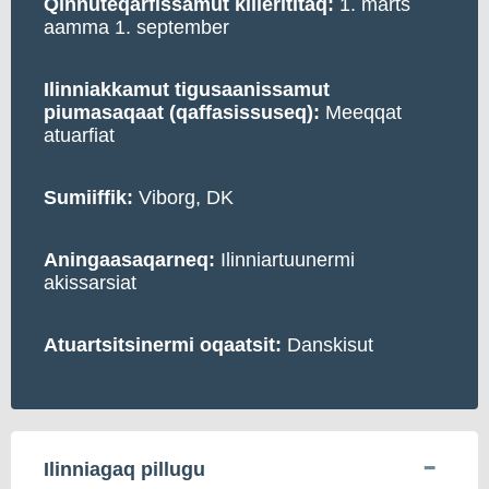
Qinnuteqarfissamut killerititaq:
1. marts
aamma 1. september
Ilinniakkamut tigusaanissamut
piumasaqaat (qaffasissuseq):
Meeqqat
atuarfiat
Sumiiffik:
Viborg, DK
Aningaasaqarneq:
Ilinniartuunermi
akissarsiat
Atuartsitsinermi oqaatsit:
Danskisut
Ilinniagaq pillugu