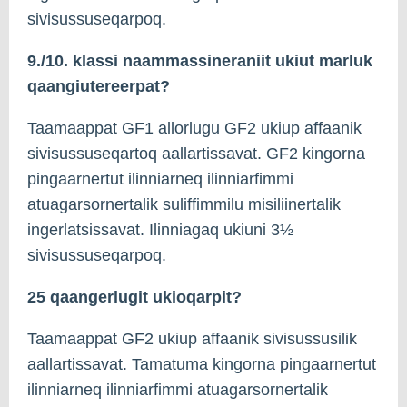
sivisussuseqarpoq.
9./10. klassi naammassineraniit ukiut marluk
qaangiutereerpat?
Taamaappat GF1 allorlugu GF2 ukiup affaanik
sivisussuseqartoq aallartissavat. GF2 kingorna
pingaarnertut ilinniarneq ilinniarfimmi
atuagarsornertalik suliffimmilu misiliinertalik
ingerlatsissavat. Ilinniagaq ukiuni 3½
sivisussuseqarpoq.
25 qaangerlugit ukioqarpit?
Taamaappat GF2 ukiup affaanik sivisussusilik
aallartissavat. Tamatuma kingorna pingaarnertut
ilinniarneq ilinniarfimmi atuagarsornertalik