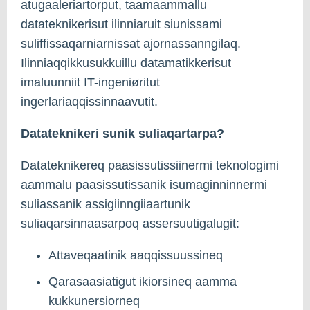
atugaaleriartorput, taamaammallu
datateknikerisut ilinniaruit siunissami
suliffissaqarniarnissat ajornassanngilaq.
Ilinniaqqikkusukkuillu datamatikkerisut
imaluunniit IT-ingeniøritut
ingerlariaqqissinnaavutit.
Datateknikeri sunik suliaqartarpa?
Datateknikereq paasissutissiinermi teknologimi
aammalu paasissutissanik isumaginninnermi
suliassanik assigiinngiiaartunik
suliaqarsinnaasarpoq assersuutigalugit:
Attaveqaatinik aaqqissuussineq
Qarasaasiatigut ikiorsineq aamma
kukkunersiorneq