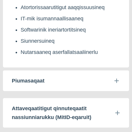
Atortorissaarutitigut aaqqissuusineq
IT-mik isumannaallisaaneq
Softwarinik ineriartortitsineq
Siunnersuineq
Nutarsaaneq aserfallatsaaliinerlu
Piumasaqaat
Attaveqaatitigut qinnuteqaatit
nassiunniarukku (MitID-eqaruit)