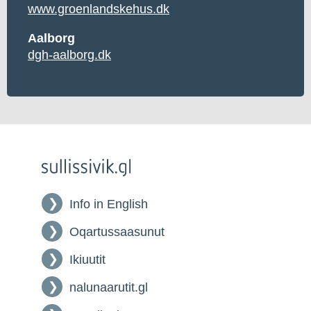
www.groenlandskehus.dk
Aalborg
dgh-aalborg.dk
Info in English
Oqartussaasunut
Ikiuutit
nalunaarutit.gl