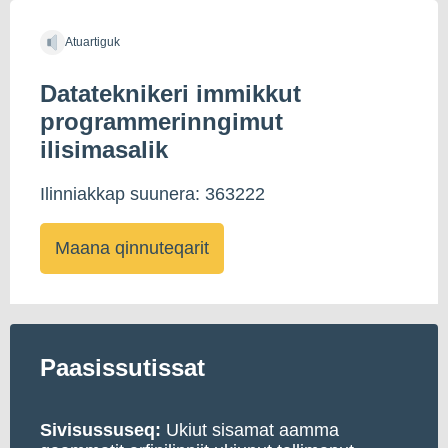
Atuartiguk
Datateknikeri immikkut
programmerinngimut
ilisimasalik
Ilinniakkap suunera: 363222
Maana qinnuteqarit
Paasissutissat
Sivisussuseq:
Ukiut sisamat aamma