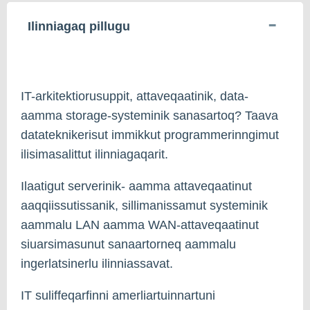
Ilinniagaq pillugu
IT-arkitektiorusuppit, attaveqaatinik, data-
aamma storage-systeminik sanasartoq? Taava
datateknikerisut immikkut programmerinngimut
ilisimasalittut ilinniagaqarit.
Ilaatigut serverinik- aamma attaveqaatinut
aaqqiissutissanik, sillimanissamut systeminik
aammalu LAN aamma WAN-attaveqaatinut
siuarsimasunut sanaartorneq aammalu
ingerlatsinerlu ilinniassavat.
IT suliffeqarfinni amerliartuinnartuni