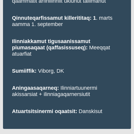
qaammatit arfinilinniit ukiunut tallimanut
Qinnuteqarfissamut killerititaq: 1
. marts
aamma 1. september
Ilinniakkamut tigusaanissamut
piumasaqaat (qaffasissuseq):
Meeqqat
atuarfiat
Sumiiffik:
Viborg, DK
Aningaasaqarneq:
Ilinniartuunermi
akissarsiat + ilinniagaqarnersiutit
Atuartsitsinermi oqaatsit:
Danskisut