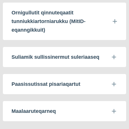
Ornigullutit qinnuteqaatit
tunniukkiartorniarukku (MitID-
eqanngikkuit)
Suliamik sullissinermut suleriaaseq
Paasissutissat pisariaqartut
Maalaaruteqarneq