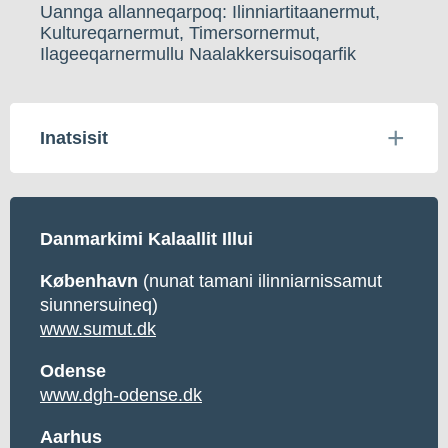
Uannga allanneqarpoq: Ilinniartitaanermut,
Kultureqarnermut, Timersornermut,
Ilageeqarnermullu Naalakkersuisoqarfik
Inatsisit
Danmarkimi Kalaallit Illui
København
(nunat tamani ilinniarnissamut
siunnersuineq)
www.sumut.dk
Odense
www.dgh-odense.dk
Aarhus