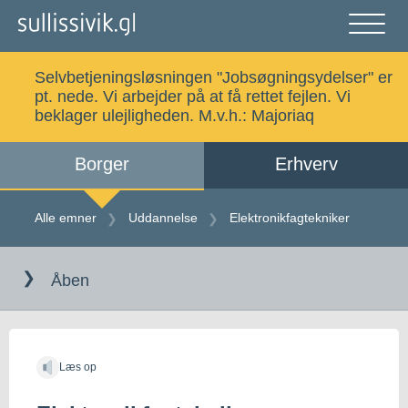
Gå
til
indholdet
Åben
og
Selvbetjeningsløsningen "Jobsøgningsydelser" er
luk
Søg
pt. nede. Vi arbejder på at få rettet fejlen. Vi
menu
beklager ulejligheden. M.v.h.:
Majoriaq
Borger
Erhverv
Alle emner
Selvbetjening
Alle emner
Uddannelse
Elektronikfagtekniker
Gå
Log ind
Digital Post
til
Åben
indholdet
Kalaallisut
Læs op