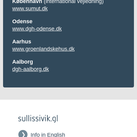
København
(international vejledning)
www.sumut.dk
Odense
www.dgh-odense.dk
Aarhus
www.groenlandskehus.dk
Aalborg
dgh-aalborg.dk
Info in English