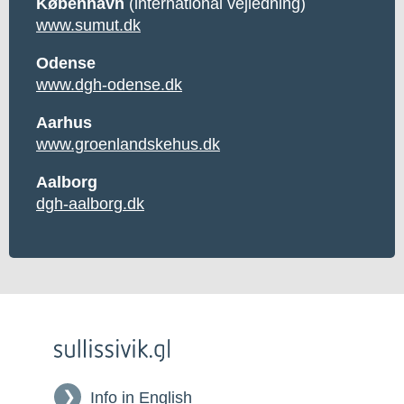
København
(international vejledning)
www.sumut.dk
Odense
www.dgh-odense.dk
Aarhus
www.groenlandskehus.dk
Aalborg
dgh-aalborg.dk
Info in English