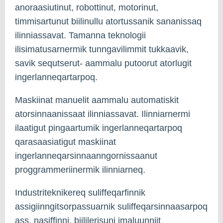
anoraasiutinut, robottinut, motorinut,
timmisartunut biilinullu atortussanik sananissaq
ilinniassavat. Tamanna teknologii
ilisimatusarnermik tunngavilimmit tukkaavik,
savik sequtserut- aammalu putoorut atorlugit
ingerlanneqartarpoq.
Maskiinat manuelit aammalu automatiskit
atorsinnaanissaat ilinniassavat. Ilinniarnermi
ilaatigut pingaartumik ingerlanneqartarpoq
qarasaasiatigut maskiinat
ingerlanneqarsinnaanngornissaanut
proggrammeriinermik ilinniarneq.
Industriteknikereq suliffeqarfinnik
assigiinngitsorpassuarnik suliffeqarsinnaasarpoq
ass. nasiffinni, biililerisuni imaluunniit