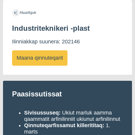
Atuartiguk
Industriteknikeri -plast
Ilinniakkap suunera: 202146
Maana qinnuteqarit
Paasissutissat
Sivisussuseq:
Ukiut marluk aamma
qaammatit arfinilinniit ukiunut arfinilinnut
Qinnuteqarfissamut
killerititaq:
1.
marts