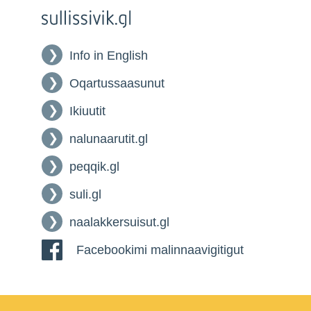
Info in English
Oqartussaasunut
Ikiuutit
nalunaarutit.gl
peqqik.gl
suli.gl
naalakkersuisut.gl
Facebookimi malinnaavigitigut