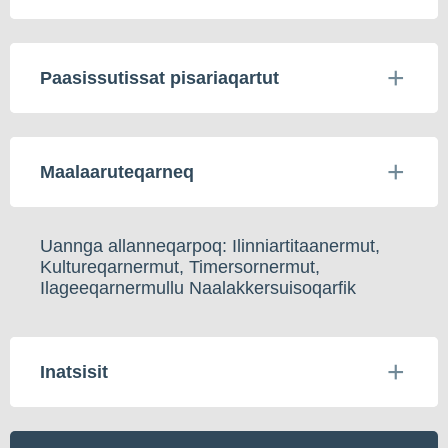
Paasissutissat pisariaqartut
Maalaaruteqarneq
Uannga allanneqarpoq: Ilinniartitaanermut,
Kultureqarnermut, Timersornermut,
Ilageeqarnermullu Naalakkersuisoqarfik
Inatsisit