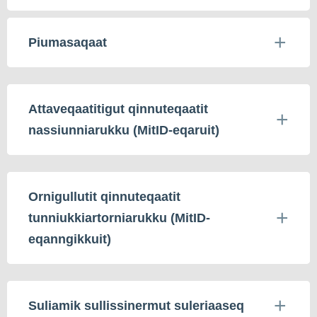
Piumasaqaat
Attaveqaatitigut qinnuteqaatit
nassiunniarukku (MitID-eqaruit)
Ornigullutit qinnuteqaatit
tunniukkiartorniarukku (MitID-
eqanngikkuit)
Suliamik sullissinermut suleriaaseq