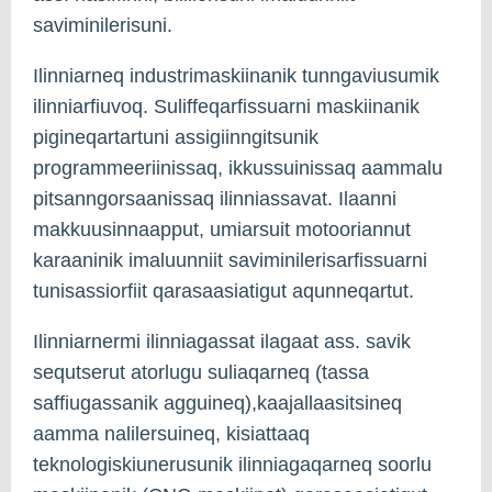
saviminilerisuni.
Ilinniarneq industrimaskiinanik tunngaviusumik
ilinniarfiuvoq. Suliffeqarfissuarni maskiinanik
pigineqartartuni assigiinngitsunik
programmeeriinissaq, ikkussuinissaq aammalu
pitsanngorsaanissaq ilinniassavat. Ilaanni
makkuusinnaapput, umiarsuit motooriannut
karaaninik imaluunniit saviminilerisarfissuarni
tunisassiorfiit qarasaasiatigut aqunneqartut.
Ilinniarnermi ilinniagassat ilagaat ass. savik
sequtserut atorlugu suliaqarneq (tassa
saffiugassanik agguineq),kaajallaasitsineq
aamma nalilersuineq, kisiattaaq
teknologiskiunerusunik ilinniagaqarneq soorlu