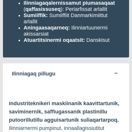
Ilinniagaqalernissamut
piumasaqaat
(
qaffasissuseq
): Periarfissat arlallit
Sumiiffik:
Sumiiffiit Danmarkimiittut
arlallit
Aningaasaqarneq:
Ilinniartuunermi
akissarsiat
Atuartitsinermi
oqaatsit:
Danskisut
Ilinniagaq pillugu
Industriteknikeri maskiinanik kaavittartunik,
saviminernik, saffiugassanik plastinillu
putoorillutillu agguisartunik suliaqartarpoq.
Ilinniarnermi pumpinut, innaallagissiutitut