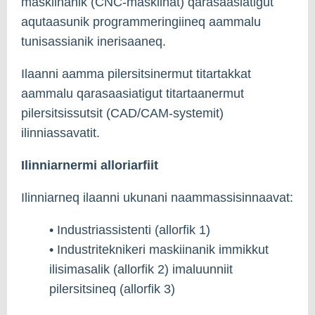
maskiinanik (CNC-maskiinat) qarasaasiatigut
aqutaasunik programmeringiineq aammalu
tunisassianik inerisaaneq.
Ilaanni aamma pilersitsinermut titartakkat
aammalu qarasaasiatigut titartaanermut
pilersitsissutsit (CAD/CAM-systemit)
ilinniassavatit.
Ilinniarnermi alloriarfiit
Ilinniarneq ilaanni ukunani naammassisinnaavat:
• Industriassistenti (allorfik 1)
• Industriteknikeri maskiinanik immikkut
ilisimasalik (allorfik 2) imaluunniit
pilersitsineq (allorfik 3)