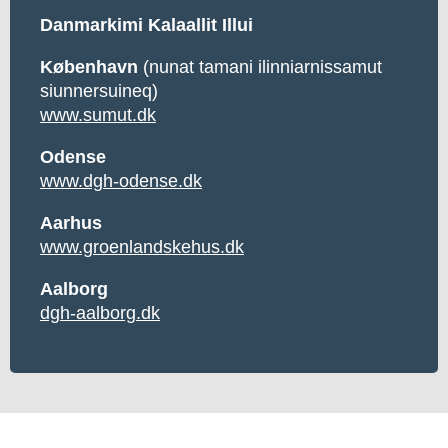
Danmarkimi Kalaallit Illui
København
(nunat tamani ilinniarnissamut
siunnersuineq)
www.sumut.dk
Odense
www.dgh-odense.dk
Aarhus
www.groenlandskehus.dk
Aalborg
dgh-aalborg.dk