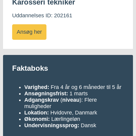
Karosseri tekniker
Uddannelses ID: 202161
Ansøg her
Faktaboks
Varighed:
Fra 4 år og 6 måneder til 5 år
Ansøgningsfrist:
1 marts
Adgangskrav
(
niveau
): Flere
muligheder
Lokation:
Hvidovre, Danmark
Økonomi:
Lærlingeløn
Undervisningssprog:
Dansk