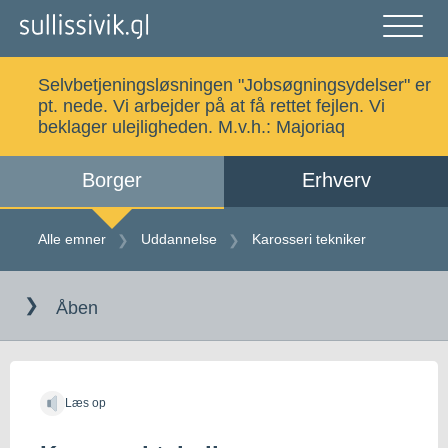
Gå
til
indholdet
Åben
og
Selvbetjeningsløsningen "Jobsøgningsydelser" er
luk
Søg
pt. nede. Vi arbejder på at få rettet fejlen. Vi
menu
beklager ulejligheden. M.v.h.:
Majoriaq
Borger
Erhverv
Alle emner
Selvbetjening
Alle emner
Uddannelse
Karosseri tekniker
Gå
Log ind
Digital Post
til
Åben
indholdet
Kalaallisut
Læs op