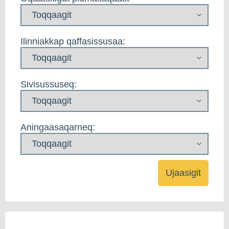
Ilinniakkap qaffasissusaa:
Sivisussuseq:
Aningaasaqarneq:
Ujaasigit