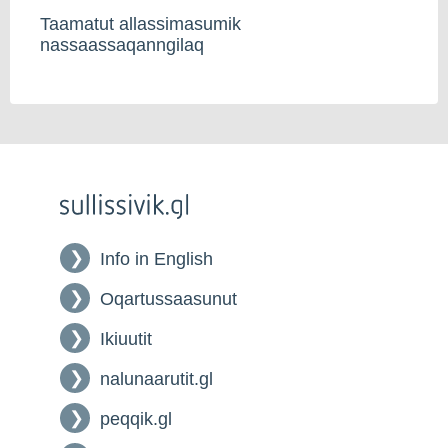
Taamatut allassimasumik
nassaassaqanngilaq
Info in English
Oqartussaasunut
Ikiuutit
nalunaarutit.gl
peqqik.gl