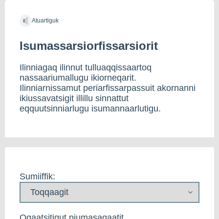
Atuartiguk
Isumassarsiorfissarsiorit
Ilinniagaq ilinnut tulluaqqissaartoq
nassaariumallugu ikiorneqarit.
Ilinniarnissamut periarfissarpassuit akornanni
ikiussavatsigit illillu sinnattut
eqquutsinniarlugu isumannaarlutigu.
Sumiiffik:
Oqaatsitigut piumasaqaatit