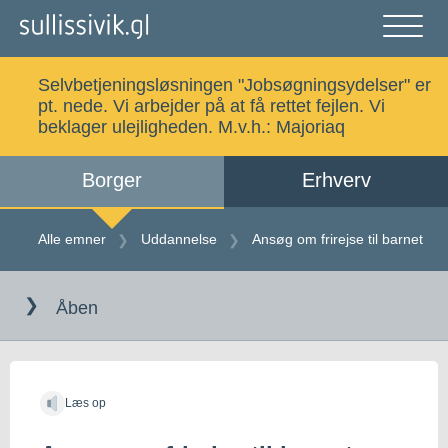
Gå
til
indholdet
Åben
og
Selvbetjeningsløsningen "Jobsøgningsydelser" er
luk
Søg
pt. nede. Vi arbejder på at få rettet fejlen. Vi
menu
beklager ulejligheden. M.v.h.:
Majoriaq
Borger
Erhverv
Alle emner
Selvbetjening
Alle emner
Uddannelse
Ansøg om frirejse til barnet
Gå
Log ind
Digital Post
til
Åben
indholdet
Kalaallisut
Læs op