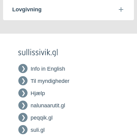
Lovgivning
Info in English
Til myndigheder
Hjælp
nalunaarutit.gl
peqqik.gl
suli.gl