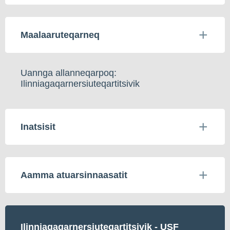
Maalaaruteqarneq
Uannga allanneqarpoq:
Ilinniagaqarnersiuteqartitsivik
Inatsisit
Aamma atuarsinnaasatit
Ilinniagaqarnersiuteqartitsivik - USF