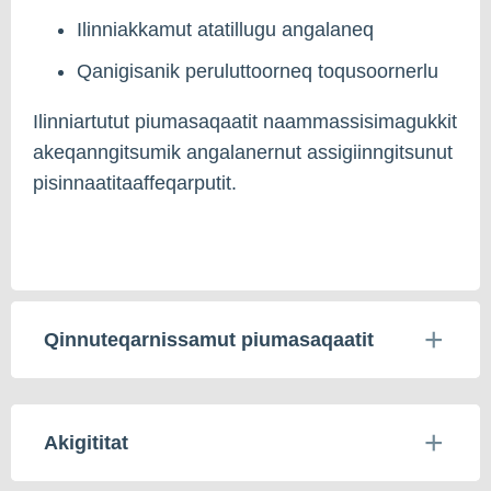
Ilinniakkamut atatillugu angalaneq
Qanigisanik peruluttoorneq toqusoornerlu
Ilinniartutut piumasaqaatit naammassisimagukkit
akeqanngitsumik angalanernut assigiinngitsunut
pisinnaatitaaffeqarputit.
Qinnuteqarnissamut piumasaqaatit
Akigititat