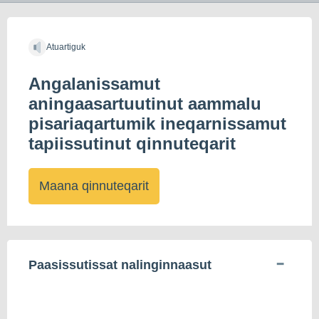
Atuartiguk
Angalanissamut
aningaasartuutinut aammalu
pisariaqartumik ineqarnissamut
tapiissutinut qinnuteqarit
Maana qinnuteqarit
Paasissutissat nalinginnaasut