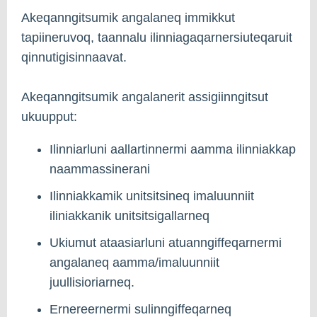
Akeqanngitsumik angalaneq immikkut
tapiineruvoq, taannalu ilinniagaqarnersiuteqaruit
qinnutigisinnaavat.
Akeqanngitsumik angalanerit assigiinngitsut
ukuupput:
Ilinniarluni aallartinnermi aamma ilinniakkap
naammassinerani
Ilinniakkamik unitsitsineq imaluunniit
iliniakkanik unitsitsigallarneq
Ukiumut ataasiarluni atuanngiffeqarnermi
angalaneq aamma/imaluunniit
juullisioriarneq.
Ernereernermi sulinngiffeqarneq