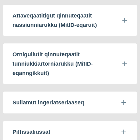
Attaveqaatitigut qinnuteqaatit
nassiunniarukku (MitID-eqaruit)
Ornigullutit qinnuteqaatit
tunniukkiartorniarukku (MitID-
eqanngikkuit)
Suliamut ingerlatseriaaseq
Piffissaliussat