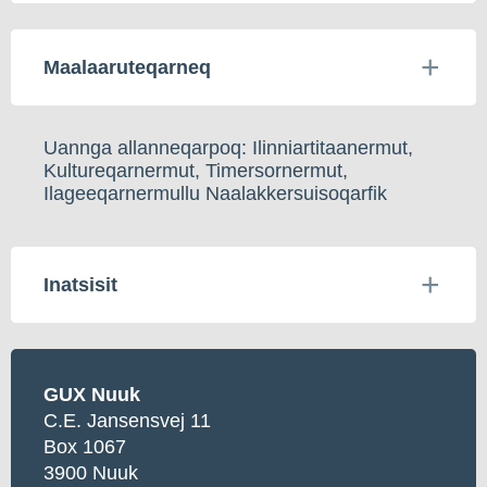
Maalaaruteqarneq
Uannga allanneqarpoq: Ilinniartitaanermut,
Kultureqarnermut, Timersornermut,
Ilageeqarnermullu Naalakkersuisoqarfik
Inatsisit
GUX Nuuk
C.E. Jansensvej 11
Box 1067
3900 Nuuk