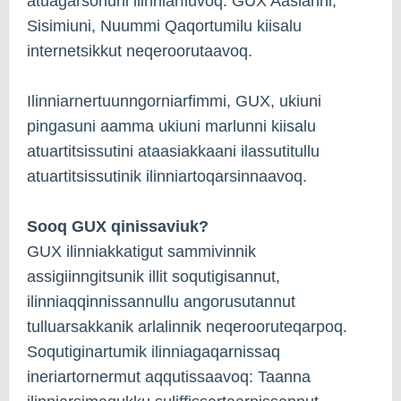
atuagarsorluni ilinniarfiuvoq. GUX Aasianni,
Sisimiuni, Nuummi Qaqortumilu kiisalu
internetsikkut neqeroorutaavoq.
Ilinniarnertuunngorniarfimmi, GUX, ukiuni
pingasuni aamma ukiuni marlunni kiisalu
atuartitsissutini ataasiakkaani ilassutitullu
atuartitsissutinik ilinniartoqarsinnaavoq.
Sooq GUX qinissaviuk?
GUX ilinniakkatigut sammivinnik
assigiinngitsunik illit soqutigisannut,
ilinniaqqinnissannullu angorusutannut
tulluarsakkanik arlalinnik neqerooruteqarpoq.
Soqutiginartumik ilinniagaqarnissaq
ineriartornermut aqqutissaavoq: Taanna