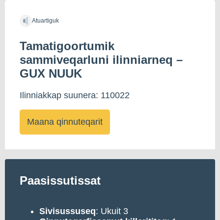
Atuartiguk
Tamatigoortumik
sammiveqarluni ilinniarneq –
GUX NUUK
Ilinniakkap suunera: 110022
Maana qinnuteqarit
Paasissutissat
Sivisussuseq
: Ukuit 3