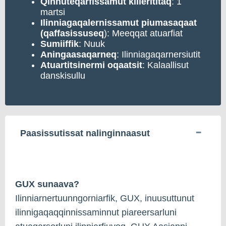
Qinnuteqarfissamut
killerititaq
: 1
martsi
Ilinniagaqalernissamut piumasaqaat
(qaffasissuseq
): Meeqqat atuarfiat
Sumiiffik
: Nuuk
Aningaasaqarneq
: Ilinniagaqarnersiutit
Atuartitsinermi oqaatsit
: Kalaallisut
danskisullu
Paasissutissat nalinginnaasut
GUX sunaava?
Ilinniarnertuunngorniarfik, GUX, inuusuttunut
ilinnigaqaqqinnissaminnut piareersarluni