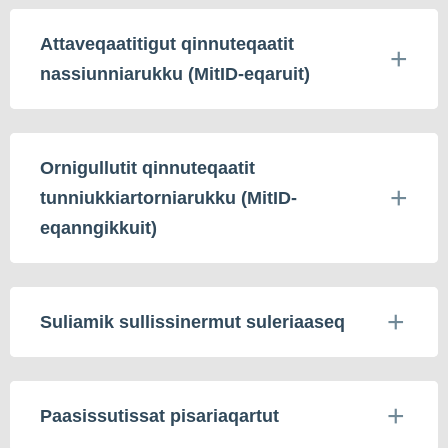
Attaveqaatitigut qinnuteqaatit
nassiunniarukku (MitID-eqaruit)
Ornigullutit qinnuteqaatit
tunniukkiartorniarukku (MitID-
eqanngikkuit)
Suliamik sullissinermut suleriaaseq
Paasissutissat pisariaqartut