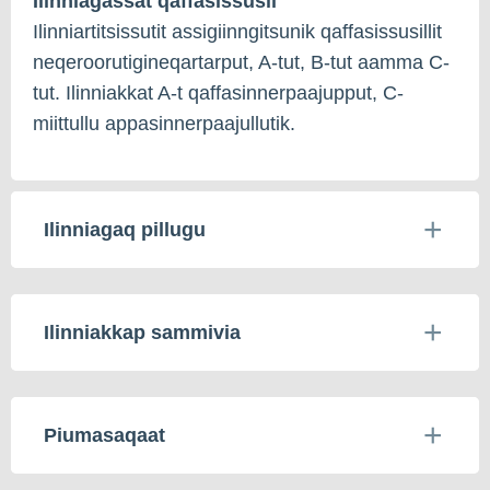
Ilinniagassat qaffasissusii
Ilinniartitsissutit assigiinngitsunik qaffasissusillit
neqeroorutigineqartarput, A-tut, B-tut aamma C-
tut. Ilinniakkat A-t qaffasinnerpaajupput, C-
miittullu appasinnerpaajullutik.
Ilinniagaq pillugu
Ilinniakkap sammivia
Piumasaqaat