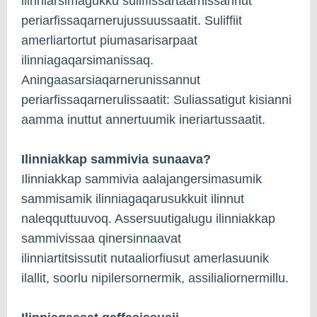
ilinniarsimagukku suliffissartaarnissannut
periarfissaqarnerujussuussaatit. Suliffiit
amerliartortut piumasarisarpaat
ilinniagaqarsimanissaq.
Aningaasarsiaqarnerunissannut
periarfissaqarnerulissaatit: Suliassatigut kisianni
aamma inuttut annertuumik ineriartussaatit.
Ilinniakkap sammivia sunaava?
Ilinniakkap sammivia aalajangersimasumik
sammisamik ilinniagaqarusukkuit ilinnut
naleqquttuuvoq. Assersuutigalugu ilinniakkap
sammivissaa qinersinnaavat
ilinniartitsissutit nutaaliorfiusut amerlasuunik
ilallit, soorlu nipilersornermik, assilialiornermillu.