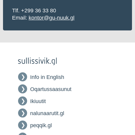
Tlf. +299 36 33 80
Email:
kontor@gu-nuuk.gl
Info in English
Oqartussaasunut
Ikiuutit
nalunaarutit.gl
peqqik.gl