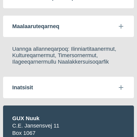
Maalaaruteqarneq
Uannga allanneqarpoq: Ilinniartitaanermut,
Kultureqarnermut, Timersornermut,
Ilageeqarnermullu Naalakkersuisoqarfik
Inatsisit
GUX Nuuk
C.E. Jansensvej 11
Box 1067