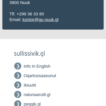
3900 Nuuk
Tlf. +299 36 33 80
Email:
kontor@gu-nuuk.gl
Info in English
Oqartussaasunut
Ikiuutit
nalunaarutit.gl
peqqik.gl