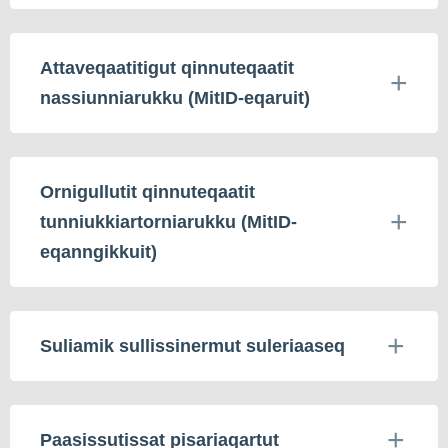
Attaveqaatitigut qinnuteqaatit
nassiunniarukku (MitID-eqaruit)
Ornigullutit qinnuteqaatit
tunniukkiartorniarukku (MitID-
eqanngikkuit)
Suliamik sullissinermut suleriaaseq
Paasissutissat pisariaqartut