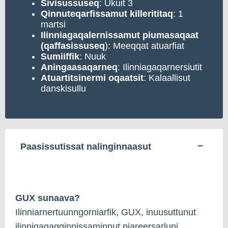
Sivisussuseq
: Ukuit 3
Qinnuteqarfissamut
killerititaq
: 1
martsi
Ilinniagaqalernissamut piumasaqaat
(qaffasissuseq
): Meeqqat atuarfiat
Sumiiffik
: Nuuk
Aningaasaqarneq
: Ilinniagaqarnersiutit
Atuartitsinermi oqaatsit
: Kalaallisut
danskisullu
Paasissutissat nalinginnaasut
GUX sunaava?
Ilinniarnertuunngorniarfik, GUX, inuusuttunut
ilinnigaqaqqinnissaminnut piareersarluni