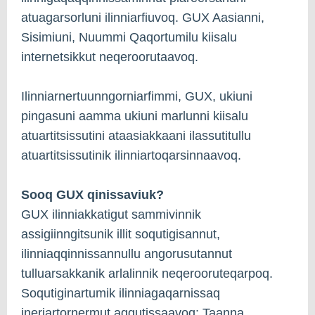
atuagarsorluni ilinniarfiuvoq. GUX Aasianni,
Sisimiuni, Nuummi Qaqortumilu kiisalu
internetsikkut neqeroorutaavoq.
Ilinniarnertuunngorniarfimmi, GUX, ukiuni
pingasuni aamma ukiuni marlunni kiisalu
atuartitsissutini ataasiakkaani ilassutitullu
atuartitsissutinik ilinniartoqarsinnaavoq.
Sooq GUX qinissaviuk?
GUX ilinniakkatigut sammivinnik
assigiinngitsunik illit soqutigisannut,
ilinniaqqinnissannullu angorusutannut
tulluarsakkanik arlalinnik neqerooruteqarpoq.
Soqutiginartumik ilinniagaqarnissaq
ineriartornermut aqqutissaavoq: Taanna