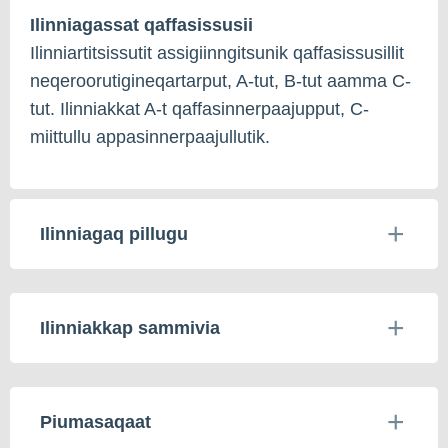
Ilinniagassat qaffasissusii
Ilinniartitsissutit assigiinngitsunik qaffasissusillit
neqeroorutigineqartarput, A-tut, B-tut aamma C-
tut. Ilinniakkat A-t qaffasinnerpaajupput, C-
miittullu appasinnerpaajullutik.
Ilinniagaq pillugu
Ilinniakkap sammivia
Piumasaqaat