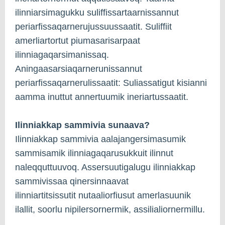
ilinniarsimagukku suliffissartaarnissannut
periarfissaqarnerujussuussaatit. Suliffiit
amerliartortut piumasarisarpaat
ilinniagaqarsimanissaq.
Aningaasarsiaqarnerunissannut
periarfissaqarnerulissaatit: Suliassatigut kisianni
aamma inuttut annertuumik ineriartussaatit.
Ilinniakkap sammivia sunaava?
Ilinniakkap sammivia aalajangersimasumik
sammisamik ilinniagaqarusukkuit ilinnut
naleqquttuuvoq. Assersuutigalugu ilinniakkap
sammivissaa qinersinnaavat
ilinniartitsissutit nutaaliorfiusut amerlasuunik
ilallit, soorlu nipilersornermik, assilialiornermillu.