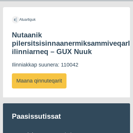
Atuartiguk
Nutaanik
pilersitsisinnaanermiksammiveqarl
ilinniarneq – GUX Nuuk
Ilinniakkap suunera: 110042
Maana qinnuteqarit
Paasissutissat