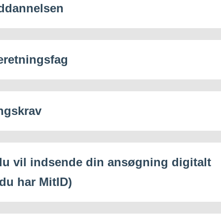
ddannelsen
eretningsfag
ngskrav
du vil indsende din ansøgning digitalt
 du har MitID)