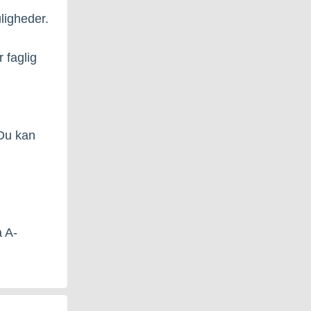
ligheder.
 faglig
 Du kan
å A-