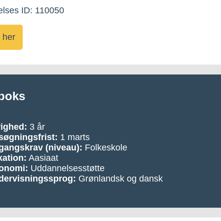
lses ID: 110050
 her
boks
righed:
3 år
øgningsfrist:
1 marts
gangskrav
(niveau):
Folkeskole
ation:
Aasiaat
onomi:
Uddannelsesstøtte
dervisningssprog:
Grønlandsk og dansk