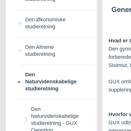
Gener
Den Kulturelle
Den Økonomiske
studieretning
studieretning
Hvad er
Studieretning for handel
Den Almene
Den gymn
og økonomi / TNI - GUX
studieretning
forberede
Qaqortoq
Sisimiut,
Almen studieretning -
Den
GUX omfat
Studieretningen for
GUX Sisimiut
Naturvidenskabelige
handel og økonomi -
studieretning
supplerin
GUX Qaqortoq
Den almene og kreative
studieretning - GUX
Den
Hvorfor
Qaqortoq
Naturvidenskabelige
GUX udbyd
studieretning - GUX
Qaqortoq
interesse