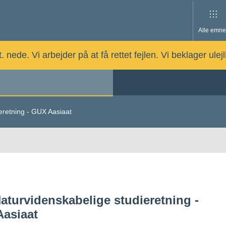
Alle emne
nede. Vi arbejder på at få rettet fejlen. Vi beklager ulej
eretning - GUX Aasiaat
aturvidenskabelige studieretning -
asiaat