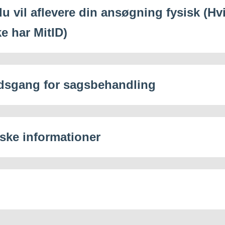
u vil aflevere din ansøgning fysisk (Hvis
e har MitID)
dsgang for sagsbehandling
iske informationer