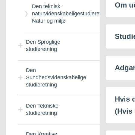
Om u
Den teknisk-
naturvidenskabeligestudieretning:
Natur og miljø
Studi
Den Sproglige
studieretning
Adga
Sprog og kultur – GUX
Den
Nuuk
Sundhedsvidenskabelige
studieretning
Hvis 
Sprog og kultur – GUX
Sisimiut
Den
Den Tekniske
(Hvis
Sundhedsvidenskabelige
studieretning
studieretning - GUX Nuuk
Den sproglige
studieretning
Teknik & IT
Den Kreative