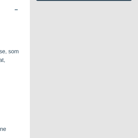
se, som
at,
ine