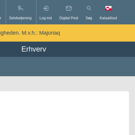
r
Selvbetjening
Log ind
Digital Post
Søg
Kalaallisut
ligheden. M.v.h.:
Majoriaq
Erhverv