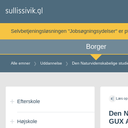
Gå
til
indholdet
Selvbetjeningsløsningen "Jobsøgningsydelser" er pt. 
Borger
Alle emner
Uddannelse
Den Naturvidenskabelige studi
Gå
til
Læs op
indholdet
Efterskole
Den N
GUX A
Højskole
Efterskoleophold i