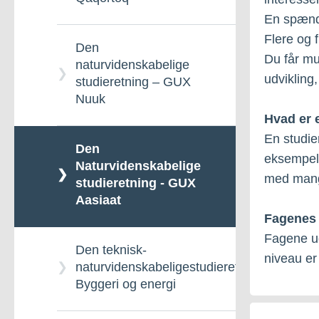
Den almene studieretning
En spænde
- GUX Nuuk
Flere og 
Den
Du får mu
naturvidenskabelige
udvikling
studieretning – GUX
Nuuk
Hvad er 
En studie
Den
eksempelv
Naturvidenskabelige
med mange
studieretning - GUX
Aasiaat
Fagenes 
Fagene ud
Den teknisk-
niveau er
naturvidenskabeligestudieretning:
Byggeri og energi