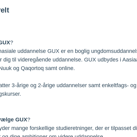
elt
 GUX
?
asiale uddannelse GUX er en boglig ungdomsuddannel
r dig til videregående uddannelse. GUX udbydes i Aasia
 Nuuk og Qaqortoq samt online.
ter 3-årige og 2-årige uddannelser samt enkeltfags- og
gskurser.
 vælge GUX
?
er mange forskellige studieretninger, der er tilpasset d
r og dine ambitioner om videre uddannelse.