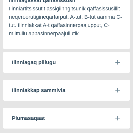
Ilinniagassat qaffasissusii
Ilinniartitsissutit assigiinngitsunik qaffasissusillit
neqeroorutigineqartarput, A-tut, B-tut aamma C-
tut. Ilinniakkat A-t qaffasinnerpaajupput, C-
miittullu appasinnerpaajullutik.
Ilinniagaq pillugu
Ilinniakkap sammivia
Piumasaqaat