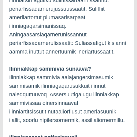
ilinniarsimagukku suliffissartaarnissannut
periarfissaqarnerujussuussaatit. Suliffiit
amerliartortut piumasarisarpaat
ilinniagaqarsimanissaq.
Aningaasarsiaqarnerunissannut
periarfissaqarnerulissaatit: Suliassatigut kisianni
aamma inuttut annertuumik ineriartussaatit.
Ilinniakkap sammivia sunaava?
Ilinniakkap sammivia aalajangersimasumik
sammisamik ilinniagaqarusukkuit ilinnut
naleqquttuuvoq. Assersuutigalugu ilinniakkap
sammivissaa qinersinnaavat
ilinniartitsissutit nutaaliorfiusut amerlasuunik
ilallit, soorlu nipilersornermik, assilialiornermillu.