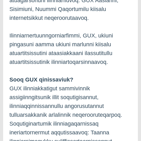
atuagarsorluni ilinniarfiuvoq. GUX Aasianni,
Sisimiuni, Nuummi Qaqortumilu kiisalu
internetsikkut neqeroorutaavoq.
Ilinniarnertuunngorniarfimmi, GUX, ukiuni
pingasuni aamma ukiuni marlunni kiisalu
atuartitsissutini ataasiakkaani ilassutitullu
atuartitsissutinik ilinniartoqarsinnaavoq.
Sooq GUX qinissaviuk?
GUX ilinniakkatigut sammivinnik
assigiinngitsunik illit soqutigisannut,
ilinniaqqinnissannullu angorusutannut
tulluarsakkanik arlalinnik neqerooruteqarpoq.
Soqutiginartumik ilinniagaqarnissaq
ineriartornermut aqqutissaavoq: Taanna