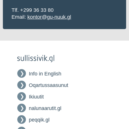
Tlf. +299 36 33 80
Email:
kontor@gu-nuuk.gl
Info in English
Oqartussaasunut
Ikiuutit
nalunaarutit.gl
peqqik.gl