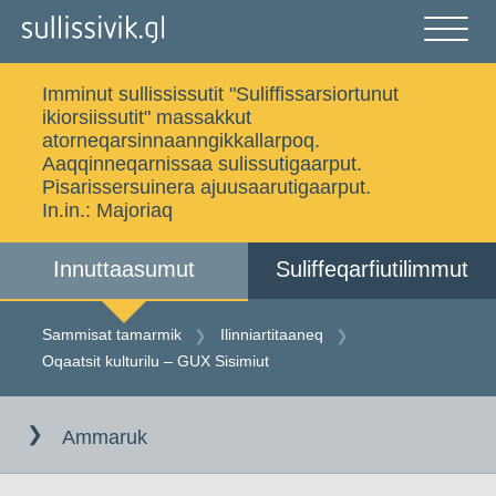
Gå
til
indholdet
Åben
og
Imminut sullississutit "Suliffissarsiortunut
luk
Ujaasigit
ikiorsiissutit" massakkut
menu
atorneqarsinnaanngikkallarpoq.
Aaqqinneqarnissaa sulissutigaarput.
Pisarissersuinera ajuusaarutigaarput.
In.in.:
Majoriaq
Sammisat tamarmik
Imminut sullinneq
Innuttaasumut
Suliffeqarfiutilimmut
Iserfissaq
Allakkat Digitaliusut
Sammisat tamarmik
Ilinniartitaaneq
Oqaatsit kulturilu – GUX Sisimiut
Gå
Dansk
til
Ammaruk
indholdet