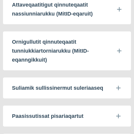
Attaveqaatitigut qinnuteqaatit
nassiunniarukku (MitID-eqaruit)
Ornigullutit qinnuteqaatit
tunniukkiartorniarukku (MitID-
eqanngikkuit)
Suliamik sullissinermut suleriaaseq
Paasissutissat pisariaqartut