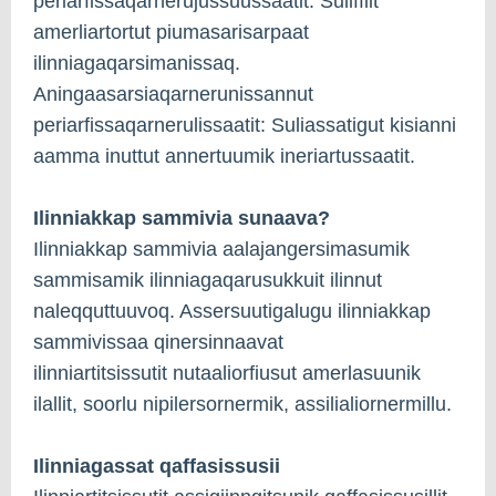
periarfissaqarnerujussuussaatit. Suliffiit
amerliartortut piumasarisarpaat
ilinniagaqarsimanissaq.
Aningaasarsiaqarnerunissannut
periarfissaqarnerulissaatit: Suliassatigut kisianni
aamma inuttut annertuumik ineriartussaatit.
Ilinniakkap sammivia sunaava?
Ilinniakkap sammivia aalajangersimasumik
sammisamik ilinniagaqarusukkuit ilinnut
naleqquttuuvoq. Assersuutigalugu ilinniakkap
sammivissaa qinersinnaavat
ilinniartitsissutit nutaaliorfiusut amerlasuunik
ilallit, soorlu nipilersornermik, assilialiornermillu.
Ilinniagassat qaffasissusii