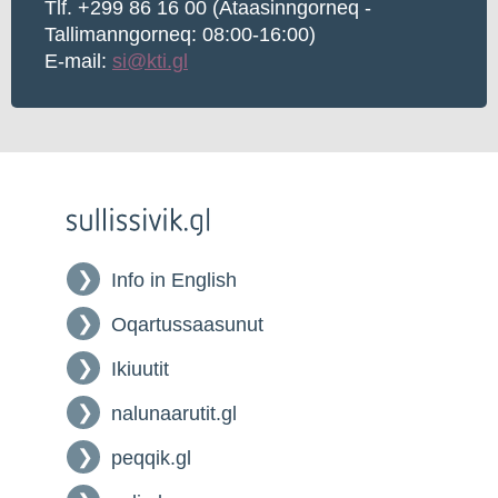
Tlf. +299 86 16 00 (Ataasinngorneq -
Tallimanngorneq: 08:00-16:00)
E-mail:
si@kti.gl
Info in English
Oqartussaasunut
Ikiuutit
nalunaarutit.gl
peqqik.gl