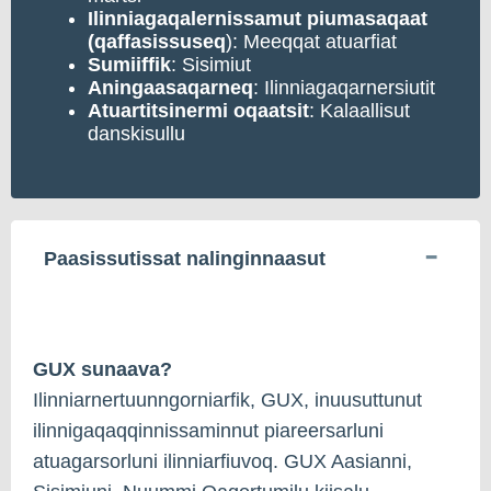
Ilinniagaqalernissamut piumasaqaat
(qaffasissuseq
): Meeqqat atuarfiat
Sumiiffik
: Sisimiut
Aningaasaqarneq
: Ilinniagaqarnersiutit
Atuartitsinermi oqaatsit
: Kalaallisut
danskisullu
Paasissutissat nalinginnaasut
GUX sunaava?
Ilinniarnertuunngorniarfik, GUX, inuusuttunut
ilinnigaqaqqinnissaminnut piareersarluni
atuagarsorluni ilinniarfiuvoq. GUX Aasianni,