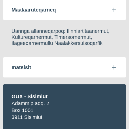
Maalaaruteqarneq
Uannga allanneqarpoq: Ilinniartitaanermut,
Kultureqarnermut, Timersornermut,
Ilageeqarnermullu Naalakkersuisoqarfik
Inatsisit
GUX - Sisimiut
Adammip aqq. 2
Box 1001
3911 Sisimiut