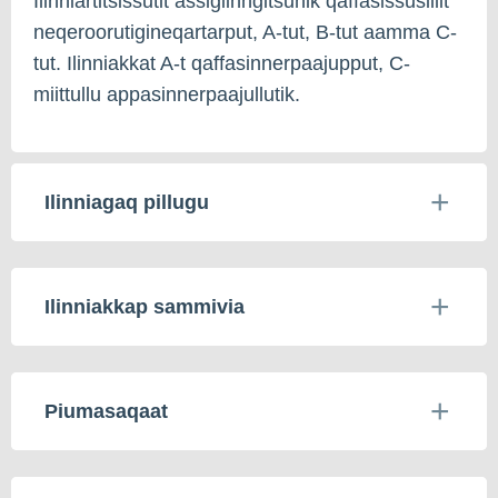
Ilinniartitsissutit assigiinngitsunik qaffasissusillit
neqeroorutigineqartarput, A-tut, B-tut aamma C-
tut. Ilinniakkat A-t qaffasinnerpaajupput, C-
miittullu appasinnerpaajullutik.
Ilinniagaq pillugu
Ilinniakkap sammivia
Piumasaqaat