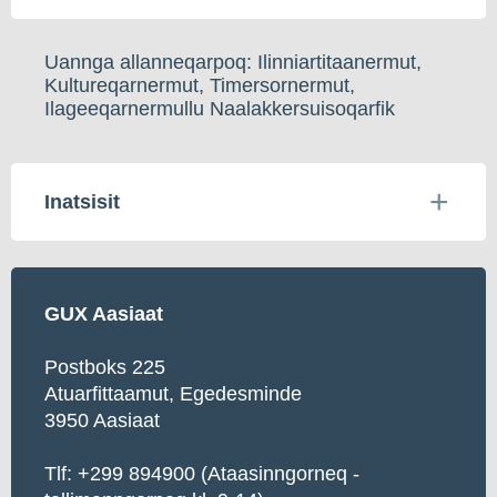
Uannga allanneqarpoq: Ilinniartitaanermut,
Kultureqarnermut, Timersornermut,
Ilageeqarnermullu Naalakkersuisoqarfik
Inatsisit
GUX Aasiaat
Postboks 225
Atuarfittaamut, Egedesminde
3950 Aasiaat
Tlf: +299 894900 (Ataasinngorneq -