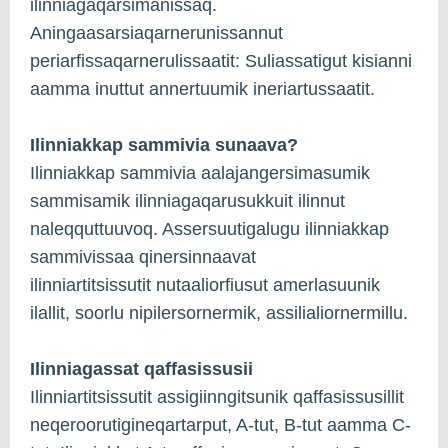
ilinniagaqarsimanissaq.
Aningaasarsiaqarnerunissannut
periarfissaqarnerulissaatit: Suliassatigut kisianni
aamma inuttut annertuumik ineriartussaatit.
Ilinniakkap sammivia sunaava?
Ilinniakkap sammivia aalajangersimasumik
sammisamik ilinniagaqarusukkuit ilinnut
naleqquttuuvoq. Assersuutigalugu ilinniakkap
sammivissaa qinersinnaavat
ilinniartitsissutit nutaaliorfiusut amerlasuunik
ilallit, soorlu nipilersornermik, assilialiornermillu.
Ilinniagassat qaffasissusii
Ilinniartitsissutit assigiinngitsunik qaffasissusillit
neqeroorutigineqartarput, A-tut, B-tut aamma C-