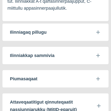
tut. Ilinniakkat A-t qaffasinnerpaajupput, C-
miittullu appasinnerpaajullutik.
Ilinniagaq pillugu
Ilinniakkap sammivia
Piumasaqaat
Attaveqaatitigut qinnuteqaatit
nassiunniarukku (MitID-eqaruit)