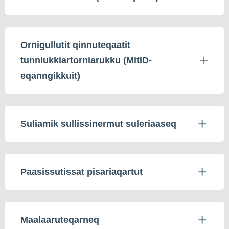
Ornigullutit qinnuteqaatit
tunniukkiartorniarukku (MitID-
eqanngikkuit)
Suliamik sullissinermut suleriaaseq
Paasissutissat pisariaqartut
Maalaaruteqarneq