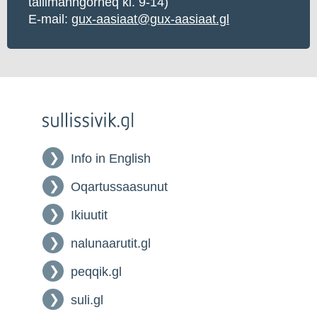
tallimanngorneq kl. 9-14)
E-mail:
gux-aasiaat@gux-aasiaat.gl
Info in English
Oqartussaasunut
Ikiuutit
nalunaarutit.gl
peqqik.gl
suli.gl