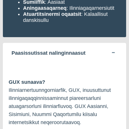
Sumiiffik
: Aasiaat
Aningaasaqarneq
: Ilinniagaqarnersiutit
Atuartitsinermi oqaatsit
: Kalaallisut
danskisullu
Paasissutissat nalinginnaasut
GUX sunaava?
Ilinniarnertuunngorniarfik, GUX, inuusuttunut
ilinnigaqaqqinnissaminnut piareersarluni
atuagarsorluni ilinniarfiuvoq. GUX Aasianni,
Sisimiuni, Nuummi Qaqortumilu kiisalu
internetsikkut neqeroorutaavoq.