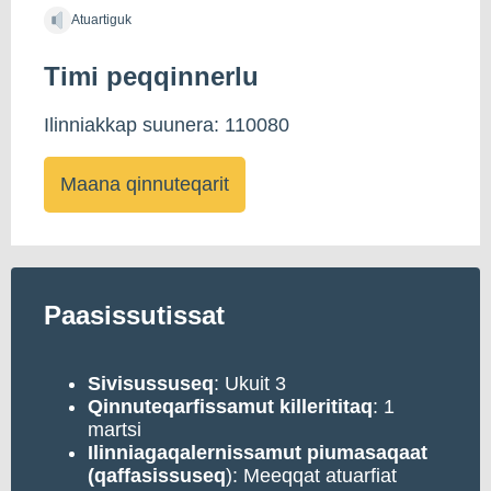
Atuartiguk
Timi peqqinnerlu
Ilinniakkap suunera: 110080
Maana qinnuteqarit
Paasissutissat
Sivisussuseq
: Ukuit 3
Qinnuteqarfissamut
killerititaq
: 1
martsi
Ilinniagaqalernissamut piumasaqaat
(qaffasissuseq
): Meeqqat atuarfiat