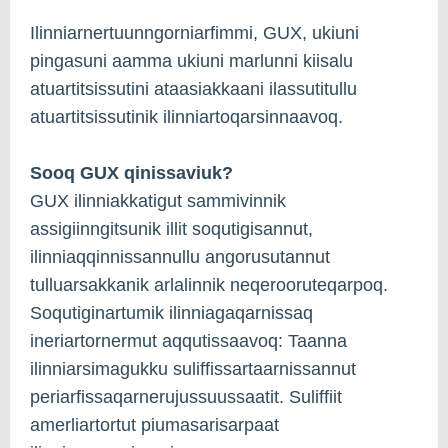
Ilinniarnertuunngorniarfimmi, GUX, ukiuni
pingasuni aamma ukiuni marlunni kiisalu
atuartitsissutini ataasiakkaani ilassutitullu
atuartitsissutinik ilinniartoqarsinnaavoq.
Sooq GUX qinissaviuk?
GUX ilinniakkatigut sammivinnik
assigiinngitsunik illit soqutigisannut,
ilinniaqqinnissannullu angorusutannut
tulluarsakkanik arlalinnik neqerooruteqarpoq.
Soqutiginartumik ilinniagaqarnissaq
ineriartornermut aqqutissaavoq: Taanna
ilinniarsimagukku suliffissartaarnissannut
periarfissaqarnerujussuussaatit. Suliffiit
amerliartortut piumasarisarpaat