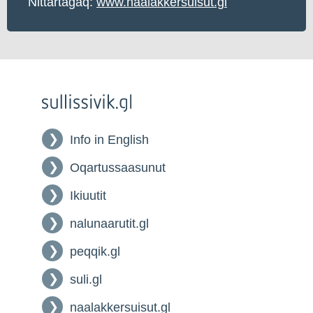
Nittartagaq:
www.naalakkersuisut.gl
Info in English
Oqartussaasunut
Ikiuutit
nalunaarutit.gl
peqqik.gl
suli.gl
naalakkersuisut.gl