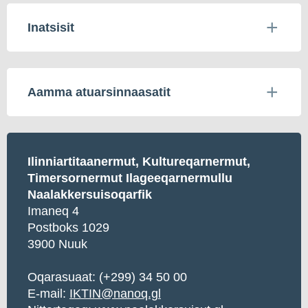
Inatsisit
Aamma atuarsinnaasatit
Ilinniartitaanermut, Kultureqarnermut,
Timersornermut Ilageeqarnermullu
Naalakkersuisoqarfik
Imaneq 4
Postboks 1029
3900 Nuuk
Oqarasuaat: (+299) 34 50 00
E-mail:
IKTIN@nanoq.gl