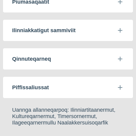
Piumasaqaatit
Ilinniakkatigut sammiviit
Qinnuteqarneq
Piffissaliussat
Uannga allanneqarpoq: Ilinniartitaanermut,
Kultureqarnermut, Timersornermut,
Ilageeqarnermullu Naalakkersuisoqarfik