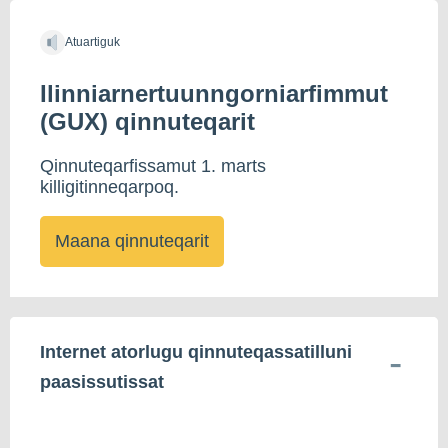
Atuartiguk
Ilinniarnertuunngorniarfimmut
(GUX) qinnuteqarit
Qinnuteqarfissamut 1. marts
killigitinneqarpoq.
Maana qinnuteqarit
Internet atorlugu qinnuteqassatilluni
paasissutissat