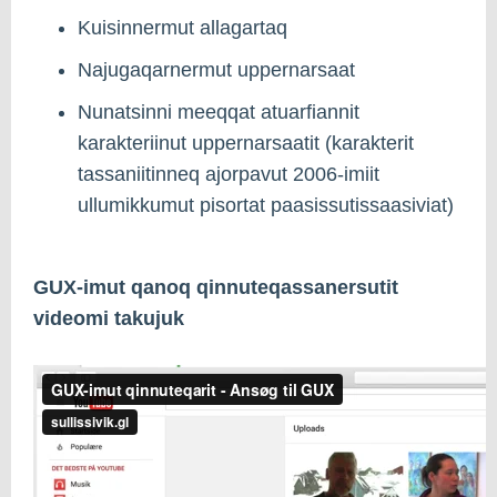
Kuisinnermut allagartaq
Najugaqarnermut uppernarsaat
Nunatsinni meeqqat atuarfiannit
karakteriinut uppernarsaatit (karakterit
tassaniitinneq ajorpavut 2006-imiit
ullumikkumut pisortat paasissutissaasiviat)
GUX-imut qanoq qinnuteqassanersutit
videomi takujuk