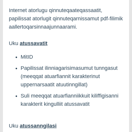
Internet atorlugu qinnuteqaateqassaatit,
papilissat atorlugit qinnuteqarnissamut pdf-filimik
aallertoqarsinnaajunnaarami.
Uku
atussavatit
MitID
Papilissat ilinniagarisimasumut tunngasut
(meeqqat atuarfiannit karakterinut
uppernarsaatit atuutinngillat)
Suli meeqqat atuarfianniikkuit kiliffigisanni
karakterit kingulliit atussavatit
Uku
atussanngilasi