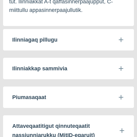
tut. Ilinniakkat A-t qaffasinnerpaajupput, C-
miittullu appasinnerpaajullutik.
Ilinniagaq pillugu
Ilinniakkap sammivia
Piumasaqaat
Attaveqaatitigut qinnuteqaatit
nassiunniarukku (MitID-eqaruit)