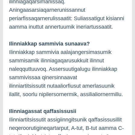
ilinniagaqarsimanissaq.
Aningaasarsiaqarnerunissannut
periarfissaqarnerulissaatit: Suliassatigut kisianni
aamma inuttut annertuumik ineriartussaatit.
Ilinniakkap sammivia sunaava?
Ilinniakkap sammivia aalajangersimasumik
sammisamik ilinniagaqarusukkuit ilinnut
naleqquttuuvoq. Assersuutigalugu ilinniakkap
sammivissaa qinersinnaavat
ilinniartitsissutit nutaaliorfiusut amerlasuunik
ilallit, soorlu nipilersornermik, assilialiornermillu.
Ilinniagassat qaffasissusii
Ilinniartitsissutit assigiinngitsunik qaffasissusillit
neqeroorutigineqartarput, A-tut, B-tut aamma C-