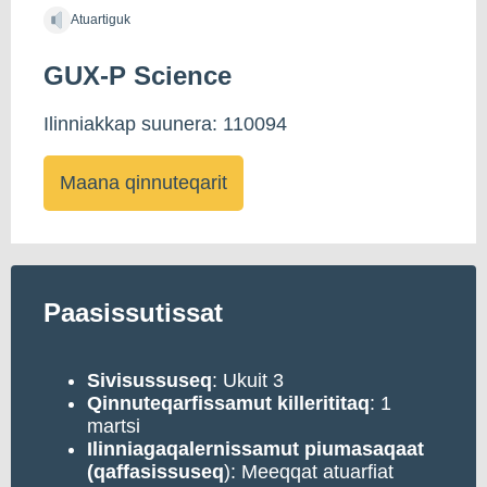
Atuartiguk
GUX-P Science
Ilinniakkap suunera: 110094
Maana qinnuteqarit
Paasissutissat
Sivisussuseq
: Ukuit 3
Qinnuteqarfissamut
killerititaq
: 1
martsi
Ilinniagaqalernissamut piumasaqaat
(qaffasissuseq
): Meeqqat atuarfiat