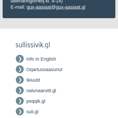
tallimanngorneq kl. 9-14)
E-mail:
gux-aasiaat@gux-aasiaat.gl
Info in English
Oqartussaasunut
Ikiuutit
nalunaarutit.gl
peqqik.gl
suli.gl