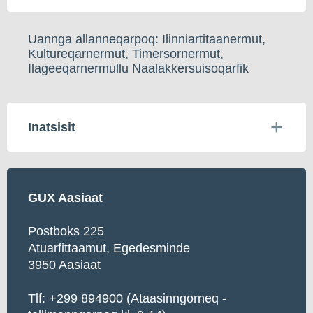
Uannga allanneqarpoq: Ilinniartitaanermut,
Kultureqarnermut, Timersornermut,
Ilageeqarnermullu Naalakkersuisoqarfik
Inatsisit
GUX Aasiaat
Postboks 225
Atuarfittaamut, Egedesminde
3950 Aasiaat
Tlf: +299 894900 (Ataasinngorneq -