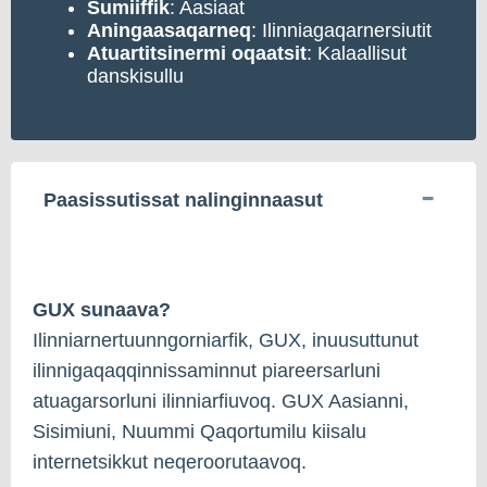
Sumiiffik
: Aasiaat
Aningaasaqarneq
: Ilinniagaqarnersiutit
Atuartitsinermi oqaatsit
: Kalaallisut
danskisullu
Paasissutissat nalinginnaasut
GUX sunaava?
Ilinniarnertuunngorniarfik, GUX, inuusuttunut
ilinnigaqaqqinnissaminnut piareersarluni
atuagarsorluni ilinniarfiuvoq. GUX Aasianni,
Sisimiuni, Nuummi Qaqortumilu kiisalu
internetsikkut neqeroorutaavoq.