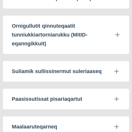
Ornigullutit qinnuteqaatit
tunniukkiartorniarukku (MitID-
eqanngikkuit)
Suliamik sullissinermut suleriaaseq
Paasissutissat pisariaqartut
Maalaaruteqarneq