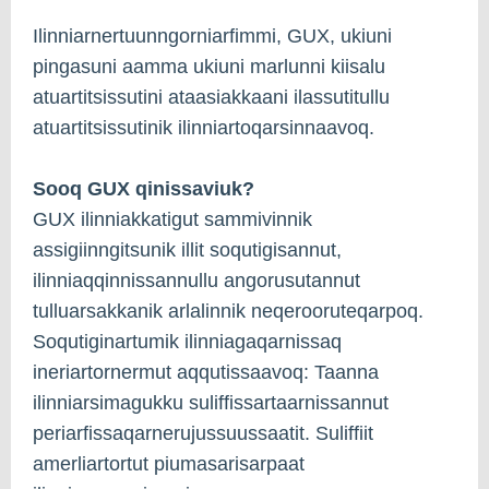
Ilinniarnertuunngorniarfimmi, GUX, ukiuni
pingasuni aamma ukiuni marlunni kiisalu
atuartitsissutini ataasiakkaani ilassutitullu
atuartitsissutinik ilinniartoqarsinnaavoq.
Sooq GUX qinissaviuk?
GUX ilinniakkatigut sammivinnik
assigiinngitsunik illit soqutigisannut,
ilinniaqqinnissannullu angorusutannut
tulluarsakkanik arlalinnik neqerooruteqarpoq.
Soqutiginartumik ilinniagaqarnissaq
ineriartornermut aqqutissaavoq: Taanna
ilinniarsimagukku suliffissartaarnissannut
periarfissaqarnerujussuussaatit. Suliffiit
amerliartortut piumasarisarpaat