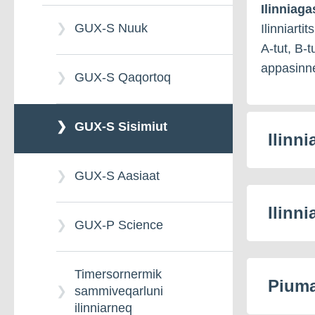
Ilinniaga
Teknikikkut-
ilisimatusarnernut
Peqqissaanermut
ilinniarneq - GUX Aasiaat
GUX-S Nuuk
Ilinniarti
pinngortitalerinermiilinniarnermi
(humanistisk)
tunngasuniksammiveqarluni
sammivik: Pinngortitaq &
sammiveqarluni
ilinniarneq – GUX
A-tut, B-t
Nutaanik
Avatangiisit
ilinniarneq
Sisimiut
appasinne
GUX-S Qaqortoq
pilersitsisinnaanermiksammiveqarluni
ilinniarneq – GUX Nuuk
Timi peqqinnerlu
GUX-S Sisimiut
Ilinn
GUX-S Aasiaat
Ilinn
GUX-P Science
Timersornermik
Piuma
sammiveqarluni
ilinniarneq