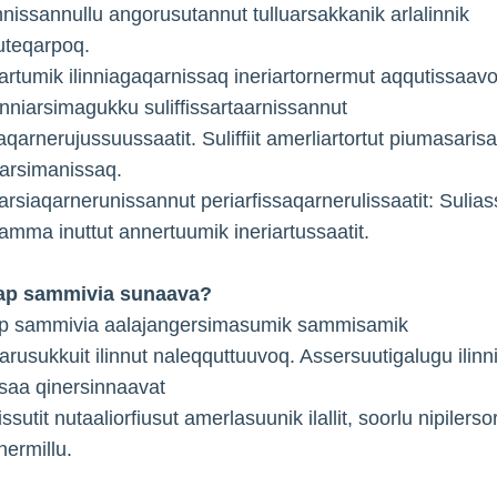
innissannullu angorusutannut tulluarsakkanik arlalinnik
uteqarpoq.
artumik ilinniagaqarnissaq ineriartornermut aqqutissaavo
inniarsimagukku suliffissartaarnissannut
aqarnerujussuussaatit. Suliffiit amerliartortut piumasaris
qarsimanissaq.
rsiaqarnerunissannut periarfissaqarnerulissaatit: Sulias
aamma inuttut annertuumik ineriartussaatit.
kap sammivia sunaava?
kap sammivia aalajangersimasumik sammisamik
qarusukkuit ilinnut naleqquttuuvoq. Assersuutigalugu ilin
saa qinersinnaavat
tsissutit nutaaliorfiusut amerlasuunik ilallit, soorlu nipilers
rnermillu.