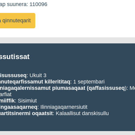
kap suunera: 110096
qinnuteqarit
ssutissat
visussuseq
: Ukuit 3
nnuteqarfissamut
killerititaq
: 1 septembari
nniagaqalernissamut piumasaqaat (qaffasissuseq
): 
arfiat
iiffik
: Sisimiut
ingaasaqarneq
: Ilinniagaqarnersiutit
artitsinermi oqaatsit
: Kalaallisut danskisullu