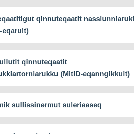
eqaatitigut qinnuteqaatit nassiunniaruk
-eqaruit)
ullutit qinnuteqaatit
ukkiartorniarukku (MitID-eqanngikkuit)
mik sullissinermut suleriaaseq