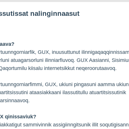
ssutissat nalinginnaasut
aava?
ertuunngorniarfik, GUX, inuusuttunut ilinnigaqaqqinnissa
rluni atuagarsorluni ilinniarfiuvoq. GUX Aasianni, Sisimiu
qortumilu kiisalu internetsikkut neqeroorutaavoq.
ertuunngorniarfimmi, GUX, ukiuni pingasuni aamma ukiun
uartitsissutini ataasiakkaani ilassutitullu atuartitsissutinik
oqarsinnaavoq.
X qinissaviuk?
akkatigut sammivinnik assigiinngitsunik illit soqutigisann