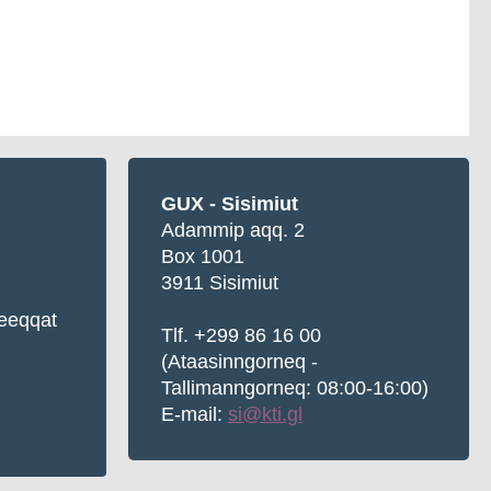
GUX - Sisimiut
Adammip aqq. 2
Box 1001
3911 Sisimiut
Meeqqat
Tlf. +299 86 16 00
(Ataasinngorneq -
Tallimanngorneq: 08:00-16:00)
E-mail:
si@kti.gl