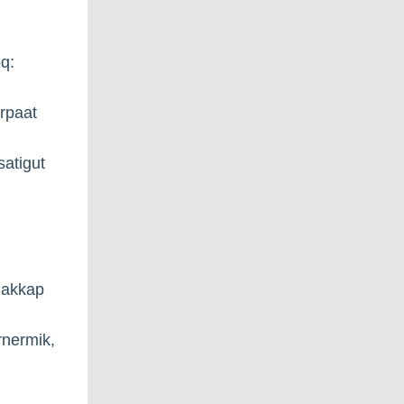
q:
arpaat
satigut
niakkap
ornermik,