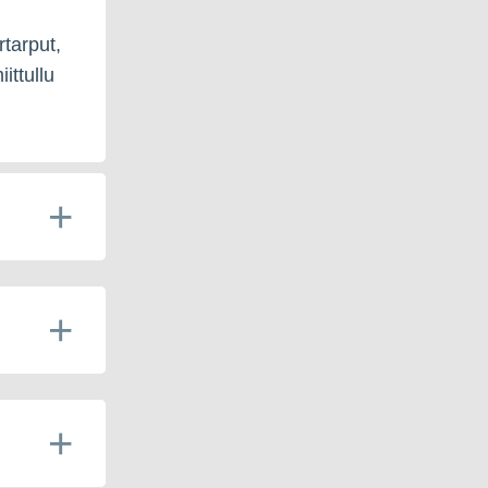
rtarput,
ittullu