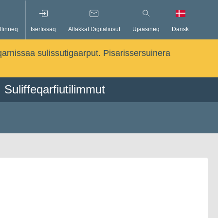
llinneq
Iserfissaq
Allakkat Digitaliusut
Ujaasineq
Dansk
qarnissaa sulissutigaarput. Pisarissersuinera
Suliffeqarfiutilimmut