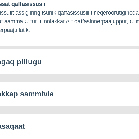
ssat qaffasissusii
tsissutit assigiinngitsunik qaffasissusillit neqeroorutigineqa
ut aamma C-tut. Ilinniakkat A-t qaffasinnerpaajupput, C-mi
rpaajullutik.
iagaq pillugu
iakkap sammivia
saqaat