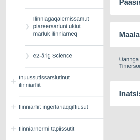
Paasi
Ilinniagaqalernissamut
piareersarluni ukiut
Maala
marluk ilinniarneq
e2-årig Science
Uannga a
Timersor
Inuussutissarsiutinut
ilinniarfiit
Inatsi
Ilinniarfiit ingerlariaqqiffiusut
Inuussutissarsiutitigut
ilinniartitaanermut
qinnuteqarit (EUD)
Ilinniarnermi tapiissutit
Ingerlaqqiffiusumik
ilinniartitaanerit