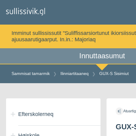
Gå
til
indholdet
Imminut sullississutit "Suliffissarsiortunut ikiorsi
ajuusaarutigaarput. In.in.:
Majoriaq
Innuttaasumut
Sammisat tamarmik
Ilinniartitaaneq
GUX-S Sisimiut
Gå
til
Atuarti
indholdet
Efterskolerneq
GUX-S
Højskole
Danmarkimi