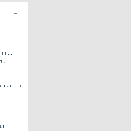
minnut
ni,
i marlunni
ut,