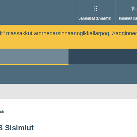
Sammisat tamarmik
Imminut su
issutit" massakkut atorneqarsinnaanngikkallarpoq. Aaqqinne
guk
 Sisimiut