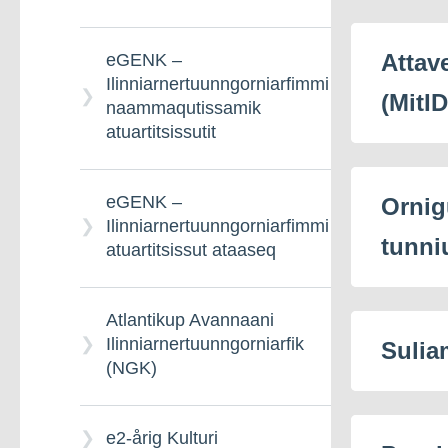
Attav
eGENK –
Ilinniarnertuunngorniarfimmi
(MitID
naammaqutissamik
atuartitsissutit
eGENK –
Ornig
Ilinniarnertuunngorniarfimmi
tunni
atuartitsissut ataaseq
Atlantikup Avannaani
Ilinniarnertuunngorniarfik
Sulia
(NGK)
e2-årig Kulturi