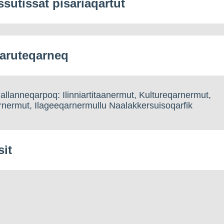
ssutissat pisariaqartut
aruteqarneq
llanneqarpoq: Ilinniartitaanermut, Kultureqarnermut,
nermut, Ilageeqarnermullu Naalakkersuisoqarfik
sit