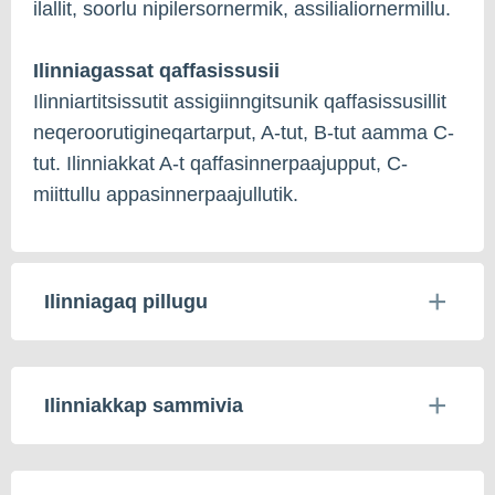
ilallit, soorlu nipilersornermik, assilialiornermillu.
Ilinniagassat qaffasissusii
Ilinniartitsissutit assigiinngitsunik qaffasissusillit
neqeroorutigineqartarput, A-tut, B-tut aamma C-
tut. Ilinniakkat A-t qaffasinnerpaajupput, C-
miittullu appasinnerpaajullutik.
Ilinniagaq pillugu
Ilinniakkap sammivia