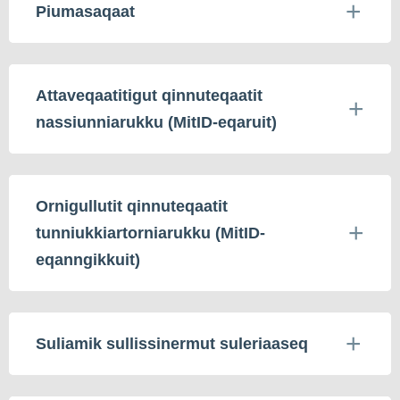
Piumasaqaat
Attaveqaatitigut qinnuteqaatit
nassiunniarukku (MitID-eqaruit)
Ornigullutit qinnuteqaatit
tunniukkiartorniarukku (MitID-
eqanngikkuit)
Suliamik sullissinermut suleriaaseq