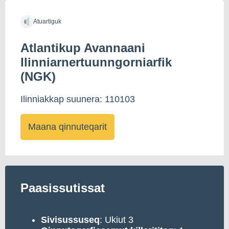
Atuartiguk
Atlantikup Avannaani
Ilinniarnertuunngorniarfik
(NGK)
Ilinniakkap suunera: 110103
Maana qinnuteqarit
Paasissutissat
Sivisussuseq
: Ukiut 3