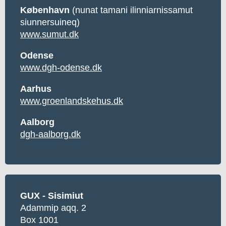
København
(nunat tamani ilinniarnissamut
siunnersuineq)
www.sumut.dk
Odense
www.dgh-odense.dk
Aarhus
www.groenlandskehus.dk
Aalborg
dgh-aalborg.dk
GUX - Sisimiut
Adammip aqq. 2
Box 1001