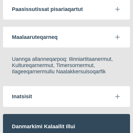
Paasissutissat pisariaqartut
Maalaaruteqarneq
Uannga allanneqarpoq: Ilinniartitaanermut,
Kultureqarnermut, Timersornermut,
Ilageeqarnermullu Naalakkersuisoqarfik
Inatsisit
Danmarkimi Kalaallit Illui