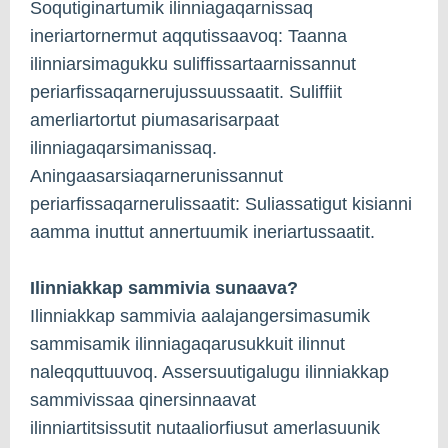
Soqutiginartumik ilinniagaqarnissaq
ineriartornermut aqqutissaavoq: Taanna
ilinniarsimagukku suliffissartaarnissannut
periarfissaqarnerujussuussaatit. Suliffiit
amerliartortut piumasarisarpaat
ilinniagaqarsimanissaq.
Aningaasarsiaqarnerunissannut
periarfissaqarnerulissaatit: Suliassatigut kisianni
aamma inuttut annertuumik ineriartussaatit.
Ilinniakkap sammivia sunaava?
Ilinniakkap sammivia aalajangersimasumik
sammisamik ilinniagaqarusukkuit ilinnut
naleqquttuuvoq. Assersuutigalugu ilinniakkap
sammivissaa qinersinnaavat
ilinniartitsissutit nutaaliorfiusut amerlasuunik