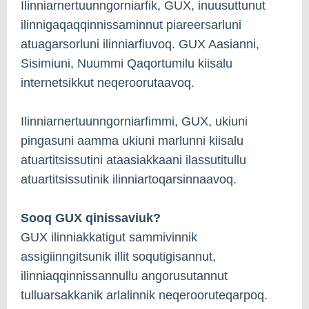
Ilinniarnertuunngorniarfik, GUX, inuusuttunut
ilinnigaqaqqinnissaminnut piareersarluni
atuagarsorluni ilinniarfiuvoq. GUX Aasianni,
Sisimiuni, Nuummi Qaqortumilu kiisalu
internetsikkut neqeroorutaavoq.
Ilinniarnertuunngorniarfimmi, GUX, ukiuni
pingasuni aamma ukiuni marlunni kiisalu
atuartitsissutini ataasiakkaani ilassutitullu
atuartitsissutinik ilinniartoqarsinnaavoq.
Sooq GUX qinissaviuk?
GUX ilinniakkatigut sammivinnik
assigiinngitsunik illit soqutigisannut,
ilinniaqqinnissannullu angorusutannut
tulluarsakkanik arlalinnik neqerooruteqarpoq.