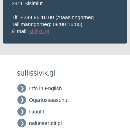
3911 Sisimiut
Tlf. +299 86 16 00 (Ataasinngorneq -
Tallimanngorneq: 08:00-16:00)
E-mail:
si@kti.gl
Info in English
Oqartussaasunut
Ikiuutit
nalunaarutit.gl