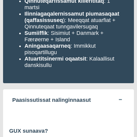
Qinnuteqarfissamut
killerititaq
: 1
martsi
Ilinniagaqalernissamut piumasaqaat
(qaffasissuseq
): Meeqqat atuarfiat +
Qinnuteqaat tunngavilersugaq
Sumiiffik
: Sisimiut + Danmark +
Færøerne + Island
Aningaasaqarneq
: Immikkut
pisoqartillugu
Atuartitsinermi oqaatsit
: Kalaallisut
danskisullu
Paasissutissat nalinginnaasut
GUX sunaava?