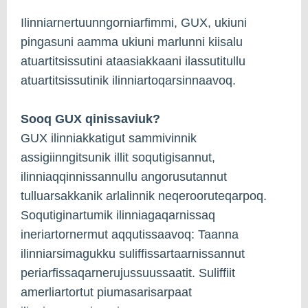
Ilinniarnertuunngorniarfimmi, GUX, ukiuni
pingasuni aamma ukiuni marlunni kiisalu
atuartitsissutini ataasiakkaani ilassutitullu
atuartitsissutinik ilinniartoqarsinnaavoq.
Sooq GUX qinissaviuk?
GUX ilinniakkatigut sammivinnik
assigiinngitsunik illit soqutigisannut,
ilinniaqqinnissannullu angorusutannut
tulluarsakkanik arlalinnik neqerooruteqarpoq.
Soqutiginartumik ilinniagaqarnissaq
ineriartornermut aqqutissaavoq: Taanna
ilinniarsimagukku suliffissartaarnissannut
periarfissaqarnerujussuussaatit. Suliffiit
amerliartortut piumasarisarpaat