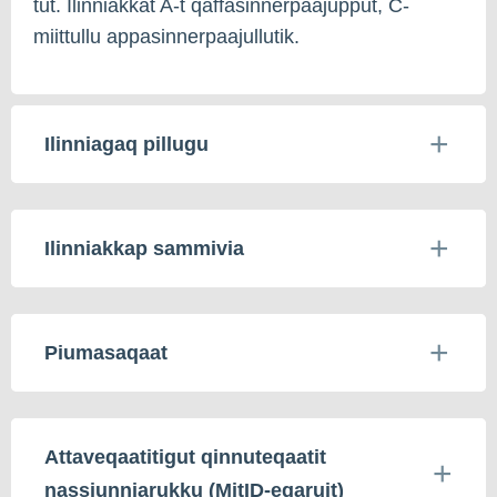
tut. Ilinniakkat A-t qaffasinnerpaajupput, C-
miittullu appasinnerpaajullutik.
Ilinniagaq pillugu
Ilinniakkap sammivia
Piumasaqaat
Attaveqaatitigut qinnuteqaatit
nassiunniarukku (MitID-eqaruit)