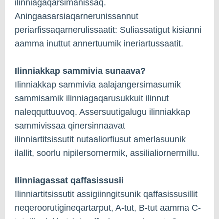
ilinniagaqarsimanissaq.
Aningaasarsiaqarnerunissannut
periarfissaqarnerulissaatit: Suliassatigut kisianni
aamma inuttut annertuumik ineriartussaatit.
Ilinniakkap sammivia sunaava?
Ilinniakkap sammivia aalajangersimasumik
sammisamik ilinniagaqarusukkuit ilinnut
naleqquttuuvoq. Assersuutigalugu ilinniakkap
sammivissaa qinersinnaavat
ilinniartitsissutit nutaaliorfiusut amerlasuunik
ilallit, soorlu nipilersornermik, assilialiornermillu.
Ilinniagassat qaffasissusii
Ilinniartitsissutit assigiinngitsunik qaffasissusillit
neqeroorutigineqartarput, A-tut, B-tut aamma C-