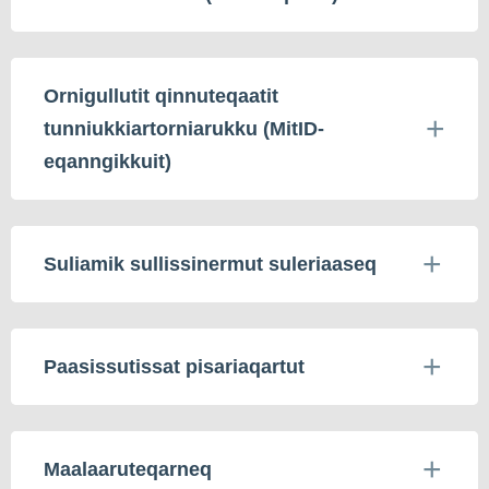
Ornigullutit qinnuteqaatit
tunniukkiartorniarukku (MitID-
eqanngikkuit)
Suliamik sullissinermut suleriaaseq
Paasissutissat pisariaqartut
Maalaaruteqarneq