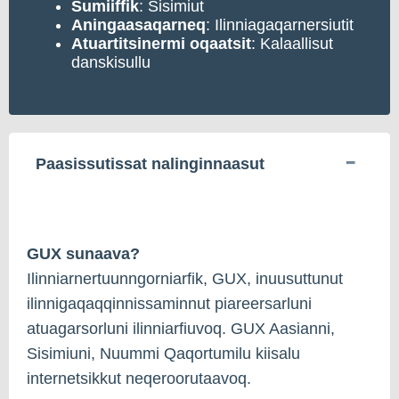
Sumiiffik
: Sisimiut
Aningaasaqarneq
: Ilinniagaqarnersiutit
Atuartitsinermi oqaatsit
: Kalaallisut
danskisullu
Paasissutissat nalinginnaasut
GUX sunaava?
Ilinniarnertuunngorniarfik, GUX, inuusuttunut
ilinnigaqaqqinnissaminnut piareersarluni
atuagarsorluni ilinniarfiuvoq. GUX Aasianni,
Sisimiuni, Nuummi Qaqortumilu kiisalu
internetsikkut neqeroorutaavoq.