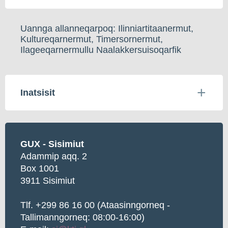
Uannga allanneqarpoq: Ilinniartitaanermut,
Kultureqarnermut, Timersornermut,
Ilageeqarnermullu Naalakkersuisoqarfik
Inatsisit
GUX - Sisimiut
Adammip aqq. 2
Box 1001
3911 Sisimiut
Tlf. +299 86 16 00 (Ataasinngorneq -
Tallimanngorneq: 08:00-16:00)