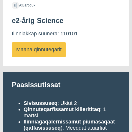
Atuartiguk
e2-årig Science
Ilinniakkap suunera: 110101
Maana qinnuteqarit
Paasissutissat
Sivisussuseq
: Ukiut 2
Qinnuteqarfissamut
killerititaq
: 1
martsi
Ilinniagaqalernissamut piumasaqaat
(qaffasissuseq
): Meeqqat atuarfiat