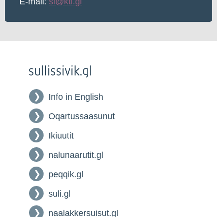
E-mail:
si@kti.gl
Info in English
Oqartussaasunut
Ikiuutit
nalunaarutit.gl
peqqik.gl
suli.gl
naalakkersuisut.gl