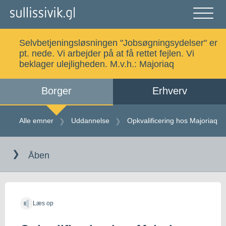
Gå
til
indholdet
Åben
og
Selvbetjeningsløsningen "Jobsøgningsydelser" er
luk
Søg
pt. nede. Vi arbejder på at få rettet fejlen. Vi
menu
beklager ulejligheden. M.v.h.:
Majoriaq
Borger
Erhverv
Alle emner
Selvbetjening
Alle emner
Uddannelse
Opkvalificering hos Majoriaq
Gå
Log ind
Digital Post
til
Åben
indholdet
Kalaallisut
Læs op