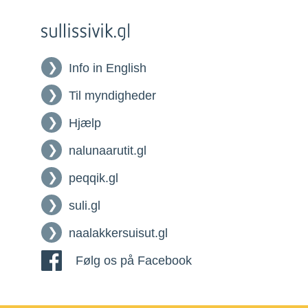
Info in English
Til myndigheder
Hjælp
nalunaarutit.gl
peqqik.gl
suli.gl
naalakkersuisut.gl
Følg os på Facebook