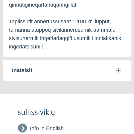
qinnutigineqartariaqanngillat.
Tapiissutit annertussusaat 1.100 kr.-iupput,
tamanna atuppoq sivikinnerusumik aammalu
sivisunermik ingerlariaqqiffiusumik ilinniakkanik
ingerlatsisunik.
Inatsisit
Info in English