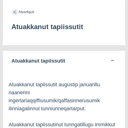
Atuartiguk
Atuakkanut tapiissutit
Atuakkanut tapiissutit
Atuakkanut tapiissutit augustip januarillu
naanerini
ingerlariaqqiffiusumik/qaffasinnerusumik
ilinniagalinnut tunniunneqartarput.
Atuakkanut tapiissutinut tunngatillugu immikkut