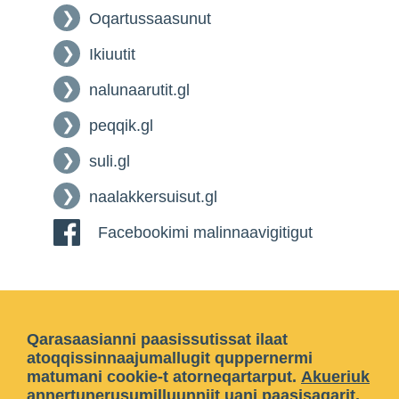
Oqartussaasunut
Ikiuutit
nalunaarutit.gl
peqqik.gl
suli.gl
naalakkersuisut.gl
Facebookimi malinnaavigitigut
Qarasaasianni paasissutissat ilaat
atoqqissinnaajumallugit quppernermi
matumani cookie-t atorneqartarput.
Akueriuk
annertunerusumilluunniit
uani paasisaqarit
.