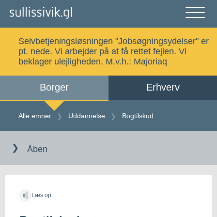
Gå
til
indholdet
Åben
og
Selvbetjeningsløsningen "Jobsøgningsydelser" er
luk
Søg
pt. nede. Vi arbejder på at få rettet fejlen. Vi
menu
beklager ulejligheden. M.v.h.:
Majoriaq
Borger
Erhverv
Alle emner
Selvbetjening
Alle emner
Uddannelse
Bogtilskud
Gå
Log ind
Digital Post
til
Åben
indholdet
Kalaallisut
Læs op