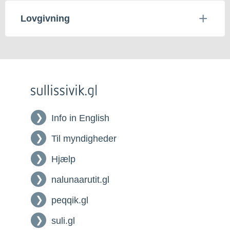
Lovgivning
Info in English
Til myndigheder
Hjælp
nalunaarutit.gl
peqqik.gl
suli.gl