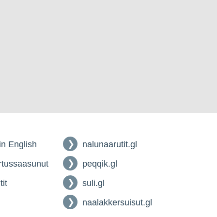
 in English
nalunaarutit.gl
tussaasunut
peqqik.gl
tit
suli.gl
naalakkersuisut.gl