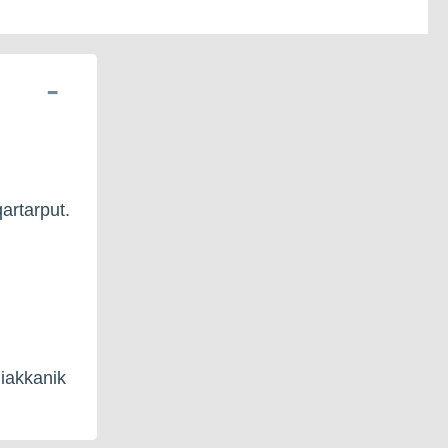
artarput.
niakkanik