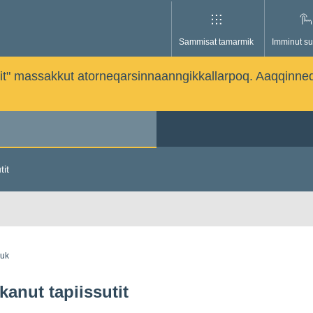
Sammisat tamarmik
Imminut su
issutit" massakkut atorneqarsinnaanngikkallarpoq. Aaqqinne
tit
guk
kanut tapiissutit