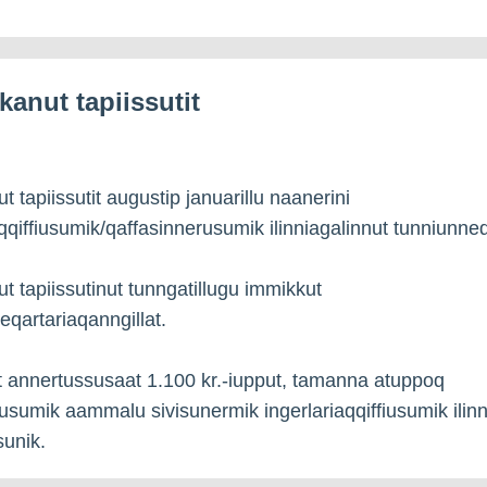
kanut tapiissutit
 tapiissutit augustip januarillu naanerini
aqqiffiusumik/qaffasinnerusumik ilinniagalinnut tunniunneq
t tapiissutinut tunngatillugu immikkut
eqartariaqanngillat.
it annertussusaat 1.100 kr.-iupput, tamanna atuppoq
rusumik aammalu sivisunermik ingerlariaqqiffiusumik ilin
sunik.