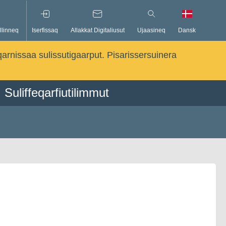
llinneq
Iserfissaq
Allakkat Digitaliusut
Ujaasineq
Dansk
qarnissaa sulissutigaarput. Pisarissersuinera
Suliffeqarfiutilimmut