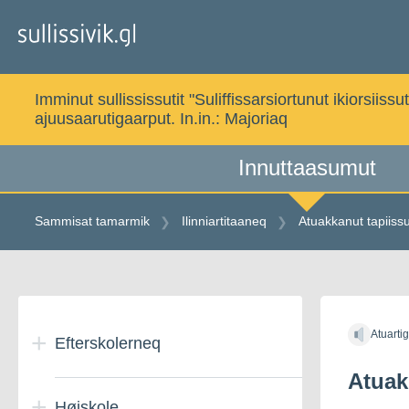
Gå
til
indholdet
Imminut sullississutit "Suliffissarsiortunut ikiorsi
ajuusaarutigaarput. In.in.:
Majoriaq
Innuttaasumut
Sammisat tamarmik
Ilinniartitaaneq
Atuakkanut tapiissu
Gå
til
Atuarti
indholdet
Efterskolerneq
Atuak
Højskole
Danmarkimi