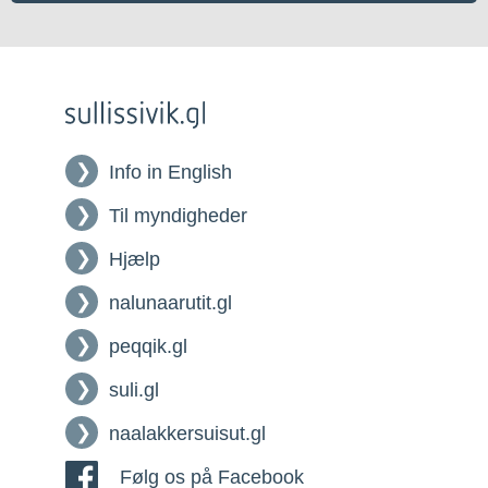
Info in English
Til myndigheder
Hjælp
nalunaarutit.gl
peqqik.gl
suli.gl
naalakkersuisut.gl
Følg os på Facebook