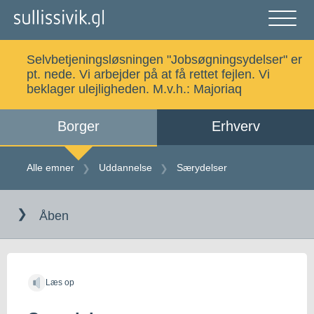
Gå
til
indholdet
Åben
og
Selvbetjeningsløsningen "Jobsøgningsydelser" er
luk
Søg
pt. nede. Vi arbejder på at få rettet fejlen. Vi
menu
beklager ulejligheden. M.v.h.:
Majoriaq
Borger
Erhverv
Alle emner
Selvbetjening
Alle emner
Uddannelse
Særydelser
Gå
Log ind
Digital Post
til
Åben
indholdet
Kalaallisut
Læs op