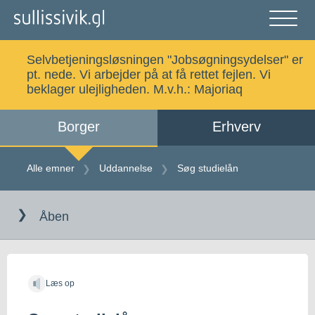
Gå
til
indholdet
Åben
og
Selvbetjeningsløsningen "Jobsøgningsydelser" er
luk
Søg
pt. nede. Vi arbejder på at få rettet fejlen. Vi
menu
beklager ulejligheden. M.v.h.:
Majoriaq
Borger
Erhverv
Alle emner
Selvbetjening
Alle emner
Uddannelse
Søg studielån
Gå
Log ind
Digital Post
til
Åben
indholdet
Kalaallisut
Læs op