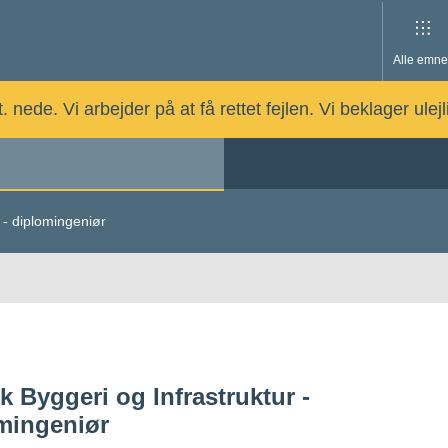
Alle emne
nede. Vi arbejder på at få rettet fejlen. Vi beklager ulej
r - diplomingeniør
k Byggeri og Infrastruktur -
mingeniør