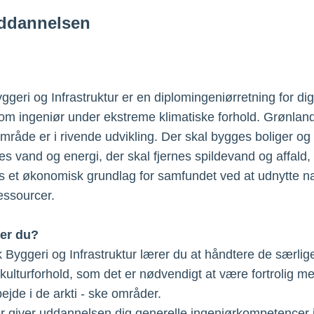
ddannelsen
ggeri og Infrastruktur er en diplomingeniørretning for dig,
om ingeniør under ekstreme klimatiske forhold. Grønlan
område er i rivende udvikling. Der skal bygges boliger og 
fes vand og energi, der skal fjernes spildevand og affald,
es et økonomisk grundlag for samfundet ved at udnytte n
essourcer.
er du?
k Byggeri og Infrastruktur lærer du at håndtere de særlige
 kulturforhold, som det er nødvendigt at være fortrolig me
ejde i de arkti - ske områder.
 giver uddannelsen dig generelle ingeniørkompetencer 