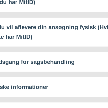
 du har MitID)
du vil aflevere din ansøgning fysisk (Hv
e har MitID)
dsgang for sagsbehandling
iske informationer