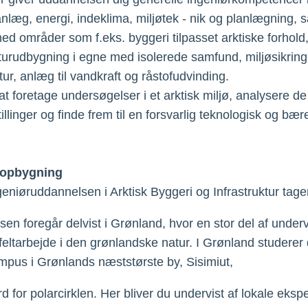
anlæg, energi, indeklima, miljøtek - nik og planlægning, 
ed områder som f.eks. byggeri tilpasset arktiske forhold
kturudbygning i egne med isolerede samfund, miljøsikring
tur, anlæg til vandkraft og råstofudvinding.
at foretage undersøgelser i et arktisk miljø, analysere de
llinger og finde frem til en forsvarlig teknologisk og bær
 opbygning
eniøruddannelsen i Arktisk Byggeri og Infrastruktur tager 
en foregår delvist i Grønland, hvor en stor del af under
 feltarbejde i den grønlandske natur. I Grønland studerer
pus i Grønlands næststørste by, Sisimiut,
d for polarcirklen. Her bliver du undervist af lokale eksp