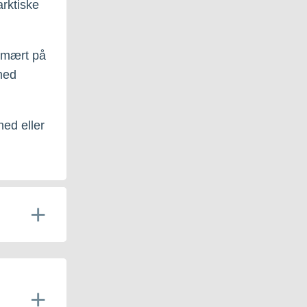
arktiske
rimært på
med
hed eller