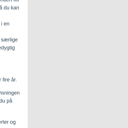
så du kan
,
 i en
 særlige
edygtig
fire år.
visningen
 du på
erter og