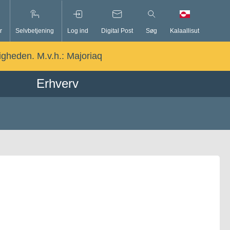
r
Selvbetjening
Log ind
Digital Post
Søg
Kalaallisut
ligheden. M.v.h.:
Majoriaq
Erhverv