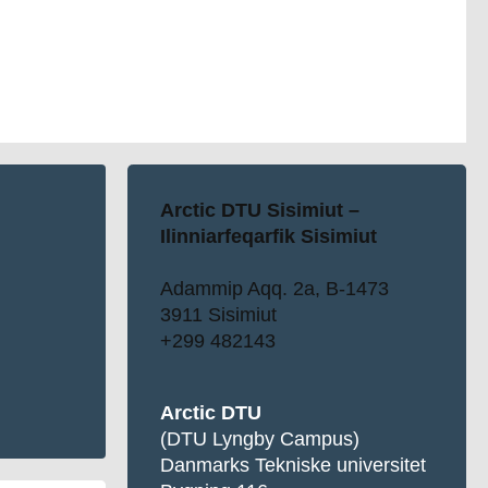
Arctic DTU Sisimiut –
Ilinniarfeqarfik Sisimiut
Adammip Aqq. 2a, B-1473
3911 Sisimiut
+299 482143
Arctic DTU
(DTU Lyngby Campus)
Danmarks Tekniske universitet