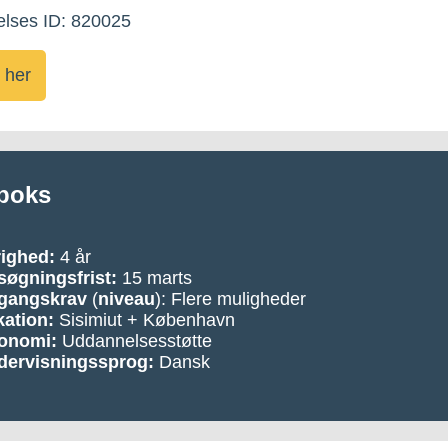
lses ID: 820025
 her
boks
righed:
4 år
øgningsfrist:
15 marts
gangskrav
(
niveau
): Flere muligheder
ation:
Sisimiut + København
onomi:
Uddannelsesstøtte
dervisningssprog:
Dansk