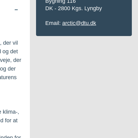
Bygning 116
DK - 2800 Kgs. Lyngby
Email:
arctic@dtu.dk
 der vil
d og det
veje, der
 og der
aturens
 klima-,
d for at
inden for