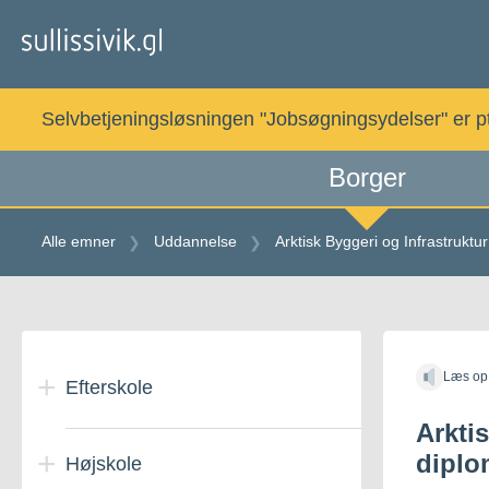
Gå
til
indholdet
Selvbetjeningsløsningen "Jobsøgningsydelser" er pt. 
Borger
Alle emner
Uddannelse
Arktisk Byggeri og Infrastruktu
Gå
til
Læs op
indholdet
Efterskole
Arktis
diplo
Højskole
Efterskoleophold i