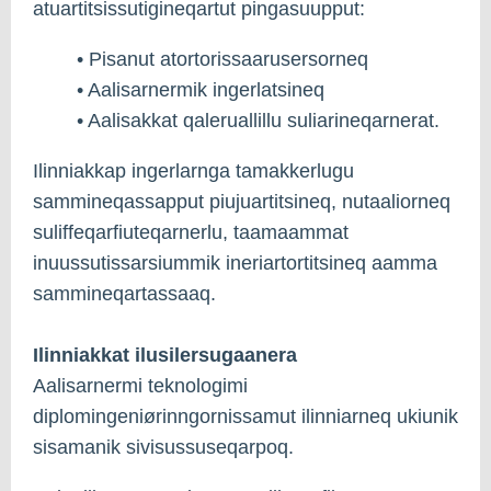
atuartitsissutigineqartut pingasuupput:
• Pisanut atortorissaarusersorneq
• Aalisarnermik ingerlatsineq
• Aalisakkat qaleruallillu suliarineqarnerat.
Ilinniakkap ingerlarnga tamakkerlugu
sammineqassapput piujuartitsineq, nutaaliorneq
suliffeqarfiuteqarnerlu, taamaammat
inuussutissarsiummik ineriartortitsineq aamma
sammineqartassaaq.
Ilinniakkat ilusilersugaanera
Aalisarnermi teknologimi
diplomingeniørinngornissamut ilinniarneq ukiunik
sisamanik sivisussuseqarpoq.