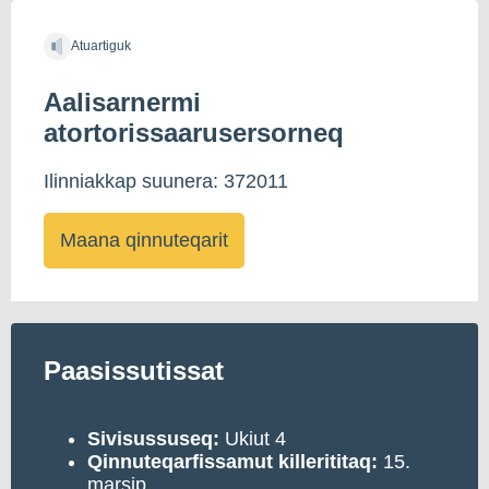
Atuartiguk
Aalisarnermi
atortorissaarusersorneq
Ilinniakkap suunera: 372011
Maana qinnuteqarit
Paasissutissat
Sivisussuseq:
Ukiut 4
Qinnuteqarfissamut
killerititaq:
15.
marsip