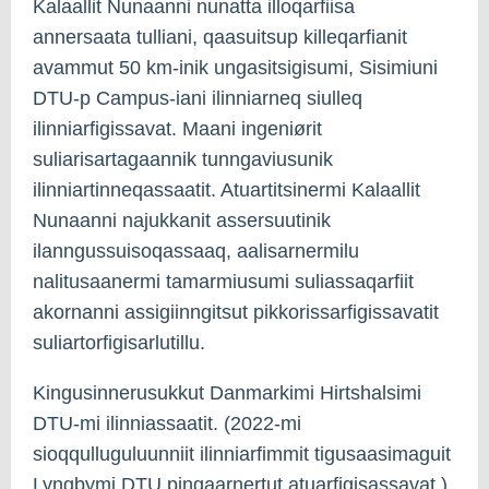
Kalaallit Nunaanni nunatta illoqarfiisa
annersaata tulliani, qaasuitsup killeqarfianit
avammut 50 km-inik ungasitsigisumi, Sisimiuni
DTU-p Campus-iani ilinniarneq siulleq
ilinniarfigissavat. Maani ingeniørit
suliarisartagaannik tunngaviusunik
ilinniartinneqassaatit. Atuartitsinermi Kalaallit
Nunaanni najukkanit assersuutinik
ilanngussuisoqassaaq, aalisarnermilu
nalitusaanermi tamarmiusumi suliassaqarfiit
akornanni assigiinngitsut pikkorissarfigissavatit
suliartorfigisarlutillu.
Kingusinnerusukkut Danmarkimi Hirtshalsimi
DTU-mi ilinniassaatit. (2022-mi
sioqqulluguluunniit ilinniarfimmit tigusaasimaguit
Lyngbymi DTU pingaarnertut atuarfigisassavat.)