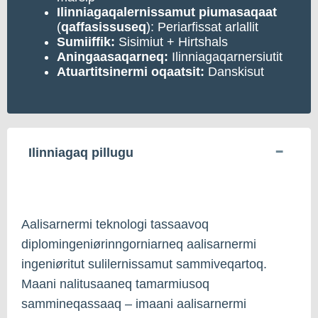
Ilinniagaqalernissamut
piumasaqaat
(
qaffasissuseq
): Periarfissat arlallit
Sumiiffik:
Sisimiut + Hirtshals
Aningaasaqarneq:
Ilinniagaqarnersiutit
Atuartitsinermi
oqaatsit:
Danskisut
Ilinniagaq pillugu
Aalisarnermi teknologi tassaavoq
diplomingeniørinngorniarneq aalisarnermi
ingeniøritut sulilernissamut sammiveqartoq.
Maani nalitusaaneq tamarmiusoq
sammineqassaaq – imaani aalisarnermi