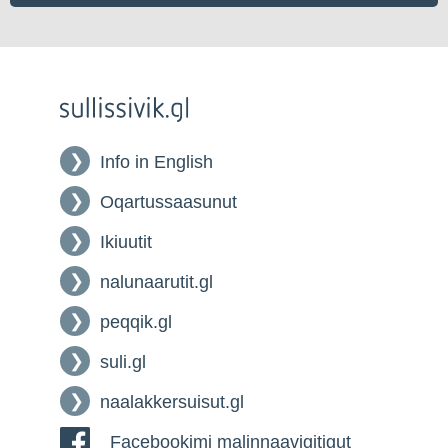
Info in English
Oqartussaasunut
Ikiuutit
nalunaarutit.gl
peqqik.gl
suli.gl
naalakkersuisut.gl
Facebookimi malinnaavigitigut