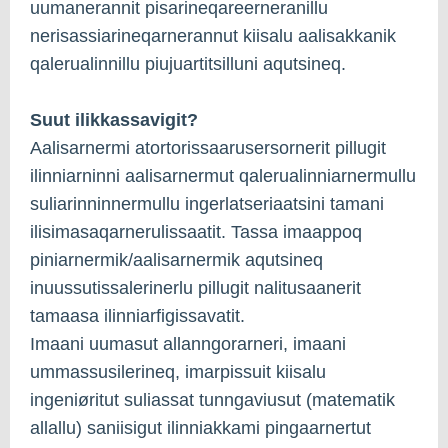
uumanerannit pisarineqareerneranillu
nerisassiarineqarnerannut kiisalu aalisakkanik
qalerualinnillu piujuartitsilluni aqutsineq.
Suut ilikkassavigit?
Aalisarnermi atortorissaarusersornerit pillugit
ilinniarninni aalisarnermut qalerualinniarnermullu
suliarinninnermullu ingerlatseriaatsini tamani
ilisimasaqarnerulissaatit. Tassa imaappoq
piniarnermik/aalisarnermik aqutsineq
inuussutissalerinerlu pillugit nalitusaanerit
tamaasa ilinniarfigissavatit.
Imaani uumasut allanngorarneri, imaani
ummassusilerineq, imarpissuit kiisalu
ingeniøritut suliassat tunngaviusut (matematik
allallu) saniisigut ilinniakkami pingaarnertut