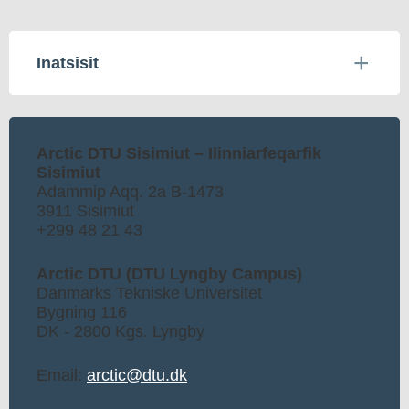
Inatsisit
Arctic DTU Sisimiut – Ilinniarfeqarfik
Sisimiut
Adammip Aqq. 2a B-1473
3911 Sisimiut
+299 48 21 43
Arctic DTU (DTU Lyngby Campus)
Danmarks Tekniske Universitet
Bygning 116
DK - 2800 Kgs. Lyngby
Email:
arctic@dtu.dk