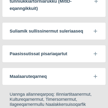
tunniukkiartorniarukku (MitID-
eqanngikkuit)
Suliamik sullissinermut suleriaaseq
Paasissutissat pisariaqartut
Maalaaruteqarneq
Uannga allanneqarpoq: Ilinniartitaanermut,
Kultureqarnermut, Timersornermut,
Ilageeqarnermullu Naalakkersuisoqarfik