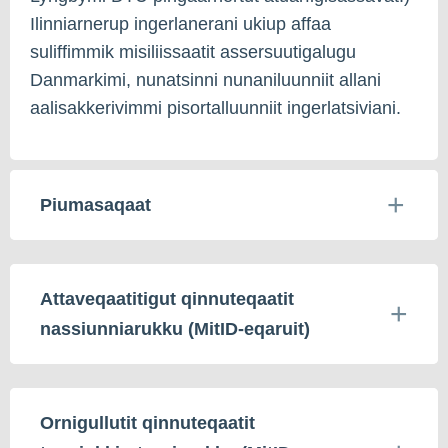
Ilinniarnerup ingerlanerani ukiup affaa
suliffimmik misiliissaatit assersuutigalugu
Danmarkimi, nunatsinni nunaniluunniit allani
aalisakkerivimmi pisortalluunniit ingerlatsiviani.
Piumasaqaat
Attaveqaatitigut qinnuteqaatit
nassiunniarukku (MitID-eqaruit)
Ornigullutit qinnuteqaatit