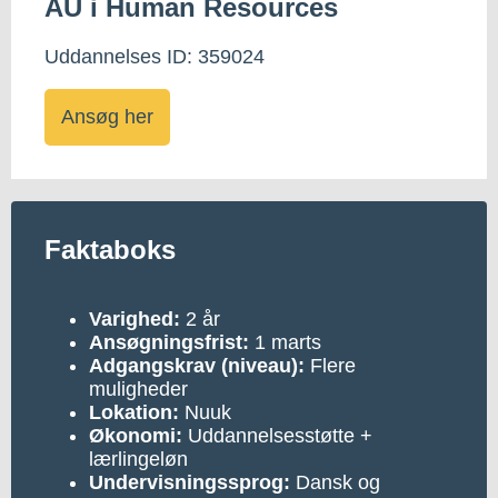
AU i Human Resources
Uddannelses ID: 359024
Ansøg her
Faktaboks
Varighed:
2 år
Ansøgningsfrist:
1 marts
Adgangskrav (niveau):
Flere
muligheder
Lokation:
Nuuk
Økonomi:
Uddannelsesstøtte +
lærlingeløn
Undervisningssprog:
Dansk og