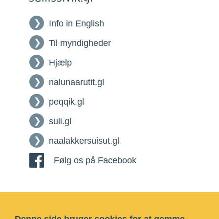
Info in English
Til myndigheder
Hjælp
nalunaarutit.gl
peqqik.gl
suli.gl
naalakkersuisut.gl
Følg os på Facebook