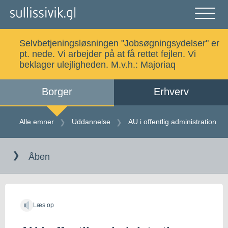
Gå
til
indholdet
Åben
og
Selvbetjeningsløsningen "Jobsøgningsydelser" er
luk
Søg
pt. nede. Vi arbejder på at få rettet fejlen. Vi
menu
beklager ulejligheden. M.v.h.:
Majoriaq
Borger
Erhverv
Alle emner
Selvbetjening
Alle emner
Uddannelse
AU i offentlig administration
Gå
Log ind
Digital Post
til
Åben
indholdet
Kalaallisut
Læs op