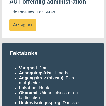
AU i offentlig administration
Uddannelses ID: 359026
Ansøg her
Faktaboks
Varighed
: 2 år
Ansøgningsfrist
: 1 marts
Adgangskrav (niveau)
: Flere
muligheder
Lokation
: Nuuk
Økonomi
: Uddannelsesstøtte +
lærlingeløn
Undervisningssprog
: Dansk og