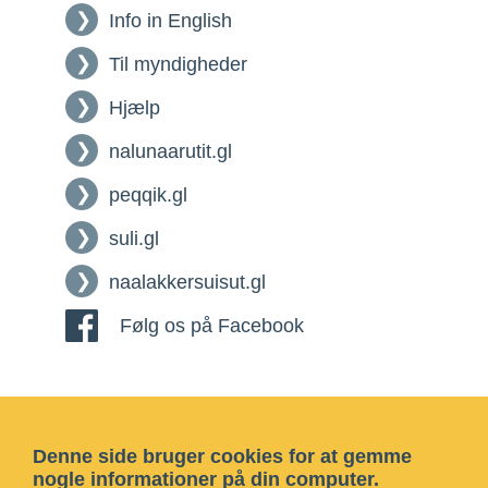
Info in English
Til myndigheder
Hjælp
nalunaarutit.gl
peqqik.gl
suli.gl
naalakkersuisut.gl
Følg os på Facebook
Denne side bruger cookies for at gemme
nogle informationer på din computer.