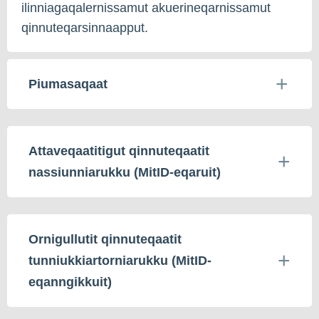
ilinniagaqalernissamut akuerineqarnissamut
qinnuteqarsinnaapput.
Piumasaqaat
Attaveqaatitigut qinnuteqaatit
nassiunniarukku (MitID-eqaruit)
Ornigullutit qinnuteqaatit
tunniukkiartorniarukku (MitID-
eqanngikkuit)