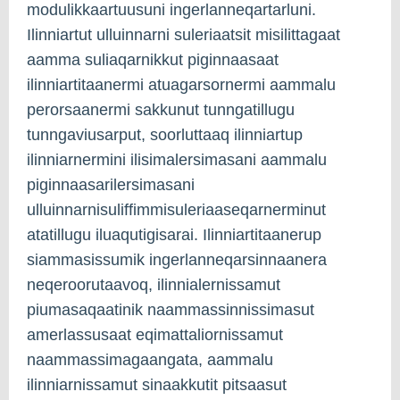
modulikkaartuusuni ingerlanneqartarluni.
Ilinniartut ulluinnarni suleriaatsit misilittagaat
aamma suliaqarnikkut piginnaasaat
ilinniartitaanermi atuagarsornermi aammalu
perorsaanermi sakkunut tunngatillugu
tunngaviusarput, soorluttaaq ilinniartup
ilinniarnermini ilisimalersimasani aammalu
piginnaasarilersimasani
ulluinnarnisuliffimmisuleriaaseqarnerminut
atatillugu iluaqutigisarai. Ilinniartitaanerup
siammasissumik ingerlanneqarsinnaanera
neqeroorutaavoq, ilinnialernissamut
piumasaqaatinik naammassinnissimasut
amerlassusaat eqimattaliornissamut
naammassimagaangata, aammalu
ilinniarnissamut sinaakkutit pitsaasut