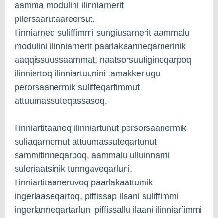
aamma modulini ilinniarnerit
pilersaarutaareersut.
Ilinniarneq suliffimmi sungiusarnerit aammalu
modulini ilinniarnerit paarlakaanneqarnerinik
aaqqissuussaammat, naatsorsuutigineqarpoq
ilinniartoq ilinniartuunini tamakkerlugu
perorsaanermik suliffeqarfimmut
attuumassuteqassasoq.
Ilinniartitaaneq ilinniartunut persorsaanermik
suliaqarnemut attuumassuteqartunut
sammitinneqarpoq, aammalu ulluinnarni
suleriaatsinik tunngaveqarluni.
Ilinniartitaaneruvoq paarlakaattumik
ingerlaaseqartoq, piffissap ilaani suliffimmi
ingerlanneqartarluni piffissallu ilaani ilinniarfimmi