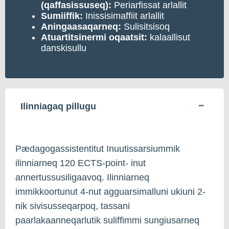
(qaffasissuseq):
Periarfissat arlallit
Sumiiffik:
Inissisimaffiit arlallit
Aningaasaqarneq:
Sulisitsisoq
Atuartitsinermi oqaatsit:
kalaallisut
danskisullu
Ilinniagaq pillugu
Pædagogassistentitut Inuutissarsiummik
ilinniarneq 120 ECTS-point- inut
annertussusiligaavoq. Ilinniarneq
immikkoortunut 4-nut agguarsimalluni ukiuni 2-
nik sivisusseqarpoq, tassani
paarlakaanneqarlutik suliffimmi sungiusarneq