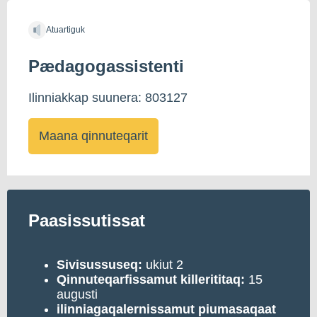
Atuartiguk
Pædagogassistenti
Ilinniakkap suunera: 803127
Maana qinnuteqarit
Paasissutissat
Sivisussuseq:
ukiut 2
Qinnuteqarfissamut killerititaq:
15
augusti
ilinniagaqalernissamut piumasaqaat