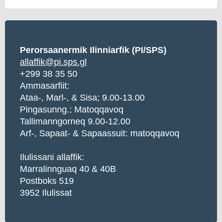
Perorsaanermik Ilinniarfik (PI/SPS)
allaffik@pi.sps.gl
+299 38 35 50
Ammasarfiit:
Ataa-, Marl-, & Sisa; 9.00-13.00
Pingasunng.; Matoqqavoq
Tallimanngorneq 9.00-12.00
Arf-, Sapaat- & Sapaassuit: matoqqavoq
Ilulissani allaffik:
Marralinnguaq 40 & 40B
Postboks 519
3952 Ilulissat