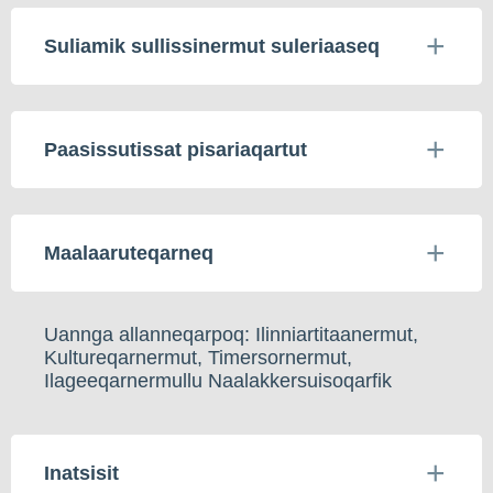
Suliamik sullissinermut suleriaaseq
Paasissutissat pisariaqartut
Maalaaruteqarneq
Uannga allanneqarpoq: Ilinniartitaanermut,
Kultureqarnermut, Timersornermut,
Ilageeqarnermullu Naalakkersuisoqarfik
Inatsisit