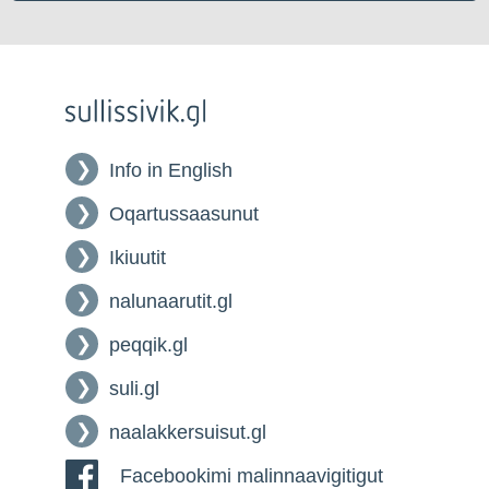
Info in English
Oqartussaasunut
Ikiuutit
nalunaarutit.gl
peqqik.gl
suli.gl
naalakkersuisut.gl
Facebookimi malinnaavigitigut