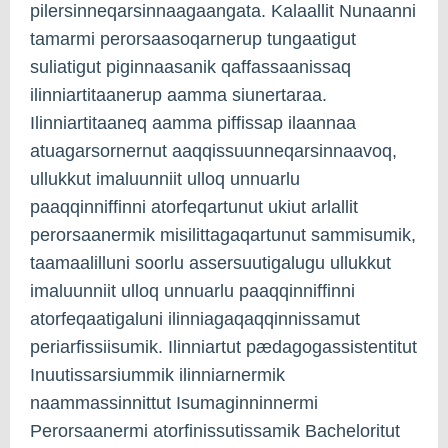
pilersinneqarsinnaagaangata. Kalaallit Nunaanni
tamarmi perorsaasoqarnerup tungaatigut
suliatigut piginnaasanik qaffassaanissaq
ilinniartitaanerup aamma siunertaraa.
Ilinniartitaaneq aamma piffissap ilaannaa
atuagarsornernut aaqqissuunneqarsinnaavoq,
ullukkut imaluunniit ulloq unnuarlu
paaqqinniffinni atorfeqartunut ukiut arlallit
perorsaanermik misilittagaqartunut sammisumik,
taamaalilluni soorlu assersuutigalugu ullukkut
imaluunniit ulloq unnuarlu paaqqinniffinni
atorfeqaatigaluni ilinniagaqaqqinnissamut
periarfissiisumik. Ilinniartut pædagogassistentitut
Inuutissarsiummik ilinniarnermik
naammassinnittut Isumaginninnermi
Perorsaanermi atorfinissutissamik Bacheloritut