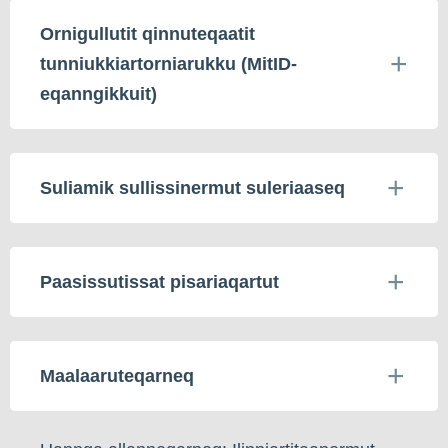
Ornigullutit qinnuteqaatit
tunniukkiartorniarukku (MitID-
eqanngikkuit)
Suliamik sullissinermut suleriaaseq
Paasissutissat pisariaqartut
Maalaaruteqarneq