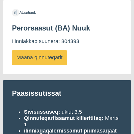
Atuartiguk
Perorsaasut (BA) Nuuk
Ilinniakkap suunera: 804393
Maana qinnuteqarit
Paasissutissat
Sivisussuseq:
ukiut 3,5
Qinnuteqarfissamut killerititaq:
Martsi
1
ilinniagaqalernissamut piumasaqaat