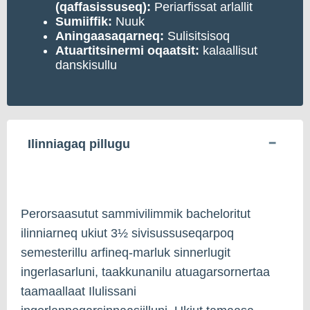
(qaffasissuseq):
Periarfissat arlallit
Sumiiffik:
Nuuk
Aningaasaqarneq:
Sulisitsisoq
Atuartitsinermi oqaatsit:
kalaallisut
danskisullu
Ilinniagaq pillugu
Perorsaasutut sammivilimmik bacheloritut
ilinniarneq ukiut 3½ sivisussuseqarpoq
semesterillu arfineq-marluk sinnerlugit
ingerlasarluni, taakkunanilu atuagarsornertaa
taamaallaat Ilulissani