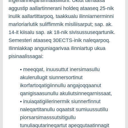
ingerlanneqarsinnaasiilluni. Ukiut tamaasa
aggustip aallartinnerani holdeq ataaseq 25-nik
inulik aallartittarpoq, taakkualu ilinniarnerminni
marloriarlutik suliffimmik misiliisarput; sap. ak.
14-it kiisalu sap. ak 18-nik sivisussuseqartunik.
Semesteri ataaseq 30ECTS-inik naleqarpoq.
Ilinniakkap anguniagarivaa ilinniartup ukua
pisinaalissagai:
• meeqqat, inuusuttut inersimasullu
akulerullugit siunnersortinut
ikorfartoqatigiinnullu angajoqqaanut
qanigisaasunullu akuliutsinneqarnissaat,
• inuiaqatigiilerinermik siunnerfinnut
naleqartitanullu oqaatsit sumiuussutillu
piorsarsimasssutsitigullu
tunuliaqutarineqartut apeqqutaatinnagit