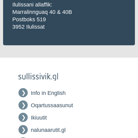
Ilulissani allaffik:
Marralinnguaq 40 & 40B
Postboks 519
3952 Ilulissat
Info in English
Oqartussaasunut
Ikiuutit
nalunaarutit.gl