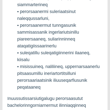
siammarterineq
• perorsaanermi suleriaatsinut
naleqqussarluni,
• perorsaanermut tunngasunik
sammisassanik ingerlariutsinillu
piareersaaneq, suliarinninneq
ataqatigiissaarinerlu
• suleqatillu suleqatigiinnerini ilaaneq,
kiisalu
• misissuineq, naliliineq, uppernarsaanerlu
pitsaasumillu ineriartortitsilluni
perorsaariaatsinik iliuuseqarfiusunik
peqataaneq
Inuussutissarsiutigalugu perorsaasutut
bachelorinngorniarnermut ilinniaqqinneq