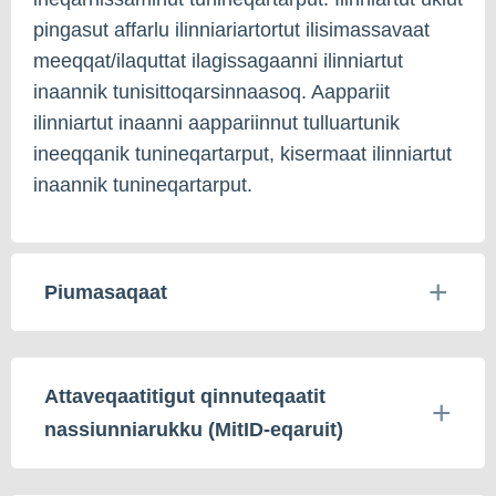
pingasut affarlu ilinniariartortut ilisimassavaat
meeqqat/ilaquttat ilagissagaanni ilinniartut
inaannik tunisittoqarsinnaasoq. Aappariit
ilinniartut inaanni aappariinnut tulluartunik
ineeqqanik tunineqartarput, kisermaat ilinniartut
inaannik tunineqartarput.
Piumasaqaat
Attaveqaatitigut qinnuteqaatit
nassiunniarukku (MitID-eqaruit)