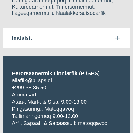
Uannga allanneqarpoq: Ilinniartitaanermut,
Kultureqarnermut, Timersornermut,
Ilageeqarnermullu Naalakkersuisoqarfik
Inatsisit
Perorsaanermik Ilinniarfik (PI/SPS)
allaffik@pi.sps.gl
+299 38 35 50
Ammasarfiit:
Ataa-, Marl-, & Sisa; 9.00-13.00
Pingasunng.; Matoqqavoq
Tallimanngorneq 9.00-12.00
Arf-, Sapaat- & Sapaassuit: matoqqavoq