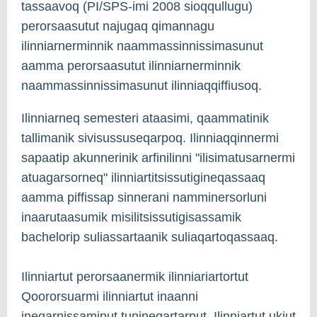
tassaavoq (PI/SPS-imi 2008 sioqqullugu)
perorsaasutut najugaq qimannagu
ilinniarnerminnik naammassinnissimasunut
aamma perorsaasutut ilinniarnerminnik
naammassinnissimasunut ilinniaqqiffiusoq.
Ilinniarneq semesteri ataasimi, qaammatinik
tallimanik sivisussuseqarpoq. Ilinniaqqinnermi
sapaatip akunnerinik arfinilinni "ilisimatusarnermi
atuagarsorneq" ilinniartitsissutigineqassaaq
aamma piffissap sinnerani namminersorluni
inaarutaasumik misilitsissutigisassamik
bachelorip suliassartaanik suliaqartoqassaaq.
Ilinniartut perorsaanermik ilinniariartortut
Qoororsuarmi ilinniartut inaanni
ineqarnissaminut tunineqartarput. Ilinniartut ukiut