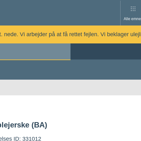
Alle emne
nede. Vi arbejder på at få rettet fejlen. Vi beklager ulej
lejerske (BA)
lses ID: 331012