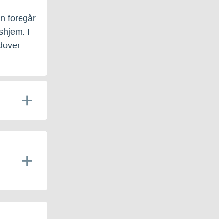
n foregår
shjem. I
dover