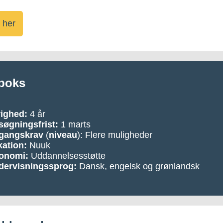
 her
boks
righed:
4 år
øgningsfrist:
1 marts
gangskrav
(
niveau
): Flere muligheder
ation:
Nuuk
onomi:
Uddannelsesstøtte
dervisningssprog:
Dansk, engelsk og grønlandsk