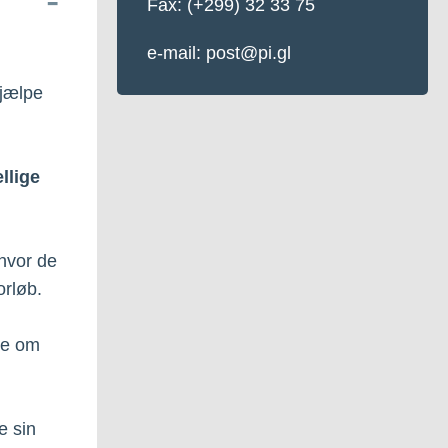
Fax: (+299) 32 33 75
e-mail: post@pi.gl
hjælpe
llige
hvor de
orløb.
re om
e sin