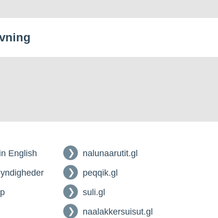
vning
 in English
nalunaarutit.gl
myndigheder
peqqik.gl
lp
suli.gl
naalakkersuisut.gl