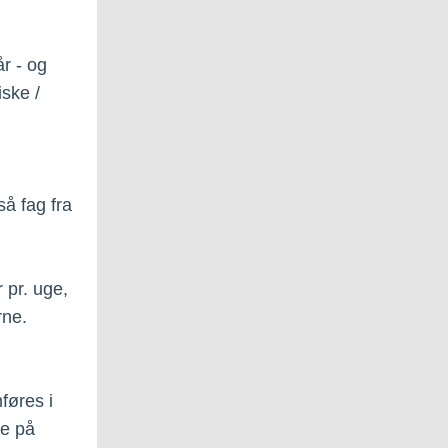
r - og
iske /
å fag fra
 pr. uge,
rne.
føres i
de på