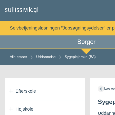
Gå
til
indholdet
Selvbetjeningsløsningen "Jobsøgningsydelser" er pt. 
Borger
Alle emner
Uddannelse
Sygeplejerske (BA)
Gå
til
Læs op
indholdet
Efterskole
Sygep
Højskole
Efterskoleophold i
Uddanne