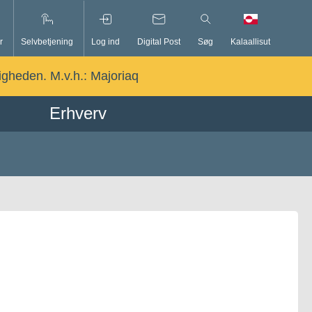
r
Selvbetjening
Log ind
Digital Post
Søg
Kalaallisut
ligheden. M.v.h.:
Majoriaq
Erhverv