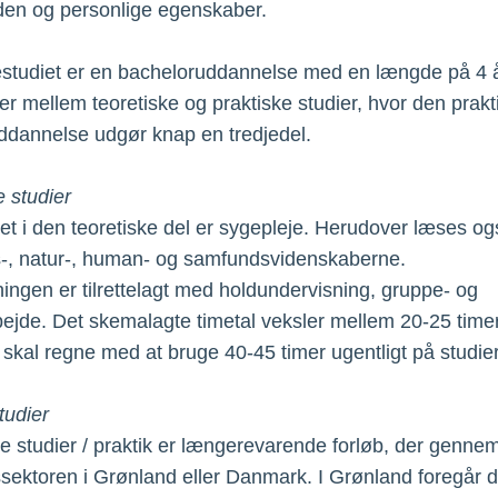
iden og personlige egenskaber.
studiet er en bacheloruddannelse med en længde på 4 å
er mellem teoretiske og praktiske studier, hvor den prakt
uddannelse udgør knap en tredjedel.
e studier
t i den teoretiske del er sygepleje. Herudover læses ogs
-, natur-, human- og samfundsvidenskaberne.
ingen er tilrettelagt med holdundervisning, gruppe- og
bejde. Det skemalagte timetal veksler mellem 20-25 timer
kal regne med at bruge 40-45 timer ugentligt på studie
tudier
ke studier / praktik er længerevarende forløb, der gennem
ektoren i Grønland eller Danmark. I Grønland foregår 