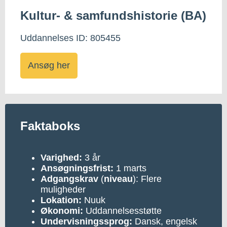
Kultur- & samfundshistorie (BA)
Uddannelses ID: 805455
Ansøg her
Faktaboks
Varighed:
3 år
Ansøgningsfrist:
1 marts
Adgangskrav
(
niveau
): Flere
muligheder
Lokation:
Nuuk
Økonomi:
Uddannelsesstøtte
Undervisningssprog:
Dansk, engelsk