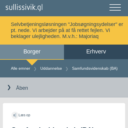
Gå
til
indholdet
Åben
og
Selvbetjeningsløsningen "Jobsøgningsydelser" er
luk
Søg
pt. nede. Vi arbejder på at få rettet fejlen. Vi
menu
beklager ulejligheden. M.v.h.:
Majoriaq
Borger
Erhverv
Alle emner
Selvbetjening
Alle emner
Uddannelse
Samfundsvidenskab (BA)
Gå
Log ind
Digital Post
til
Åben
indholdet
Kalaallisut
Læs op