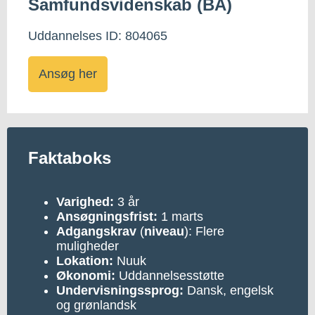
Samfundsvidenskab (BA)
Uddannelses ID: 804065
Ansøg her
Faktaboks
Varighed:
3 år
Ansøgningsfrist:
1 marts
Adgangskrav
(
niveau
): Flere
muligheder
Lokation:
Nuuk
Økonomi:
Uddannelsesstøtte
Undervisningssprog:
Dansk, engelsk
og grønlandsk