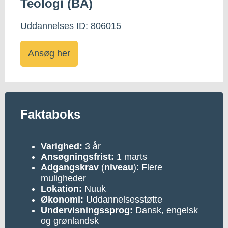
Teologi (BA)
Uddannelses ID: 806015
Ansøg her
Faktaboks
Varighed:
3 år
Ansøgningsfrist:
1 marts
Adgangskrav
(
niveau
): Flere
muligheder
Lokation:
Nuuk
Økonomi:
Uddannelsesstøtte
Undervisningssprog:
Dansk, engelsk
og grønlandsk