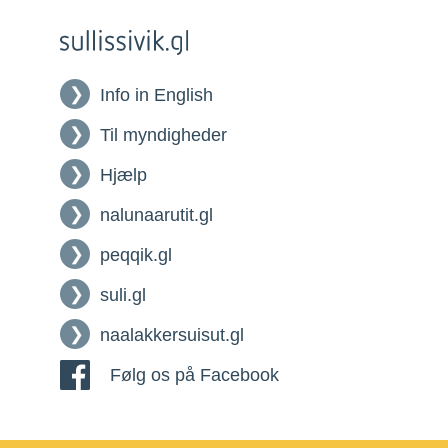
Info in English
Til myndigheder
Hjælp
nalunaarutit.gl
peqqik.gl
suli.gl
naalakkersuisut.gl
Følg os på Facebook