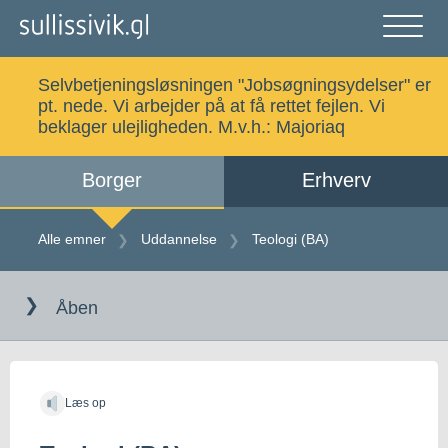
Gå
til
indholdet
Åben
og
Selvbetjeningsløsningen "Jobsøgningsydelser" er
luk
Søg
pt. nede. Vi arbejder på at få rettet fejlen. Vi
menu
beklager ulejligheden. M.v.h.:
Majoriaq
Borger
Erhverv
Alle emner
Selvbetjening
Alle emner
Uddannelse
Teologi (BA)
Gå
Log ind
Digital Post
til
Åben
indholdet
Kalaallisut
Læs op