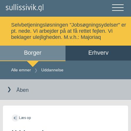
Gå
til
indholdet
Åben
og
Selvbetjeningsløsningen "Jobsøgningsydelser" er
luk
Søg
pt. nede. Vi arbejder på at få rettet fejlen. Vi
menu
beklager ulejligheden. M.v.h.:
Majoriaq
Borger
Erhverv
Alle emner
Selvbetjening
Alle emner
Uddannelse
Gå
Log ind
Digital Post
til
Åben
indholdet
Kalaallisut
Læs op