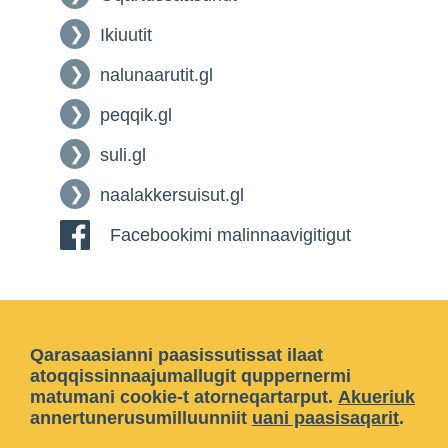
Ikiuutit
nalunaarutit.gl
peqqik.gl
suli.gl
naalakkersuisut.gl
Facebookimi malinnaavigitigut
Qarasaasianni paasissutissat ilaat
atoqqissinnaajumallugit quppernermi
matumani cookie-t atorneqartarput.
Akueriuk
annertunerusumilluunniit
uani paasisaqarit
.