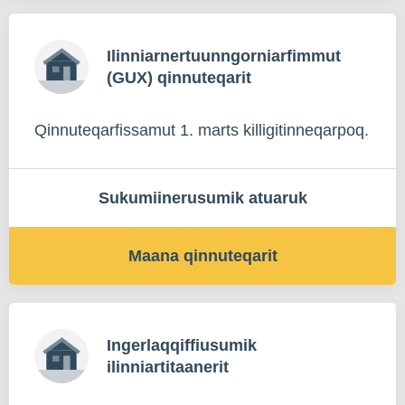
Ilinniarnertuunngorniarfimmut
(GUX) qinnuteqarit
Qinnuteqarfissamut 1. marts killigitinneqarpoq.
Sukumiinerusumik atuaruk
Maana qinnuteqarit
Ingerlaqqiffiusumik
ilinniartitaanerit