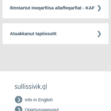
Ilinniartut ineqarfiisa allaffeqarfiat - KAF
Atuakkanut tapiissutit
Info in English
Oqartussaasunut