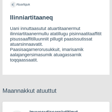
Atuartiguk
Ilinniartitaaneq
Uani innuttaasutut atuartitaanermut
ilinniartitaanermullu atatillugu pisinnaatitaaffitit
pisussaaffitilluunniit pillugit paasissutissat
atuarsinnaavatit.
Paasisaqarnerorusukkuit, imarisamik
aalajangersimasumik atuagassarnik
toqqaassaatit.
Maannakkut atuuttut
Inuussutissarsiutitigut