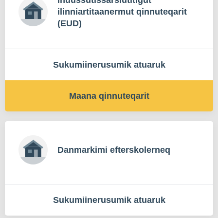
ilinniartitaanermut qinnuteqarit
(EUD)
Sukumiinerusumik atuaruk
Maana qinnuteqarit
Danmarkimi efterskolerneq
Sukumiinerusumik atuaruk