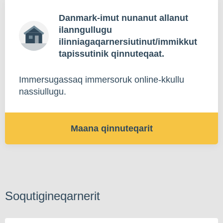
Danmark-imut nunanut allanut
ilanngullugu
ilinniagaqarnersiutinut/immikkut
tapissutinik qinnuteqaat.
Immersugassaq immersoruk online-kkullu
nassiullugu.
Maana qinnuteqarit
Soqutigineqarnerit