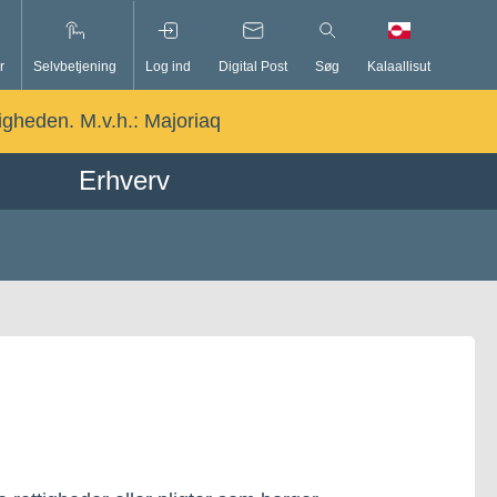
r
Selvbetjening
Log ind
Digital Post
Søg
Kalaallisut
ligheden. M.v.h.:
Majoriaq
Erhverv