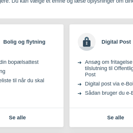
gere. Du kan vælge et emne og læse oplysninger om dine 
Bolig og flytning
Digital Post
din bopælsattest
Ansøg om fritagelse 
tilslutning til Offentli
ing
Post
iste til når du skal
Digital post via e-B
Sådan bruger du e-
Se alle
Se alle