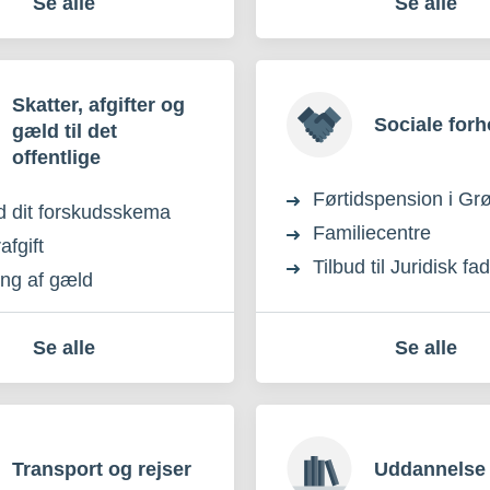
Se alle
Se alle
Skatter, afgifter og
Sociale forh
gæld til det
offentlige
Førtidspension i Gr
d dit forskudsskema
Familiecentre
afgift
Tilbud til Juridisk fa
ing af gæld
Se alle
Se alle
Transport og rejser
Uddannelse