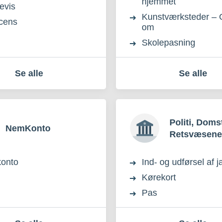
hjemmet
evis
Kunstværksteder – 
icens
om
Skolepasning
Se alle
Se alle
Politi, Doms
NemKonto
Retsvæsene
onto
Ind- og udførsel af 
Kørekort
Pas