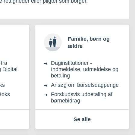
rettigheder eller pligter som borger.
Familie, børn og
ældre
fra
Daginstitutioner -
g Digital
Indmeldelse, udmeldelse og
betaling
oks
Ansøg om barselsdagpenge
Boks
Forskudsvis udbetaling af
børnebidrag
Se alle