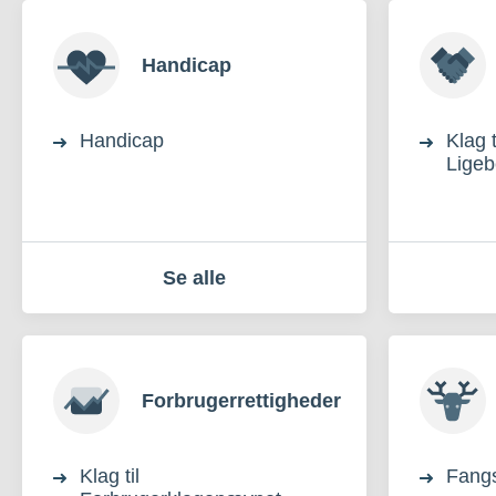
Handicap
Handicap
Klag t
Lige
Se alle
Forbrugerrettigheder
Klag til
Fangs