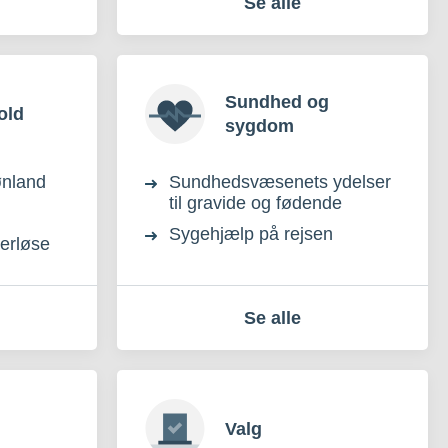
Se alle
Sundhed og
old
sygdom
ønland
Sundhedsvæsenets ydelser
til gravide og fødende
Sygehjælp på rejsen
derløse
Se alle
Valg