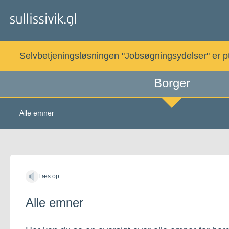
Gå
til
indholdet
Selvbetjeningsløsningen "Jobsøgningsydelser" er pt. 
Borger
Alle emner
Læs op
Alle emner