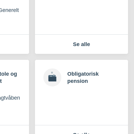
Generelt
Se alle
tole og
Obligatorisk
t
pension
jagtvåben