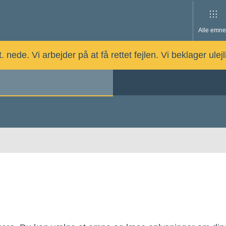
Alle emne
nede. Vi arbejder på at få rettet fejlen. Vi beklager ulej