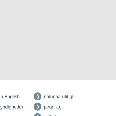
 in English
nalunaarutit.gl
myndigheder
peqqik.gl