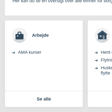
Her kan du se en oversigt over alle emner for bor
Arbejde
AMA kurser
Hent 
Flytn
Huskel
flytte
Se alle