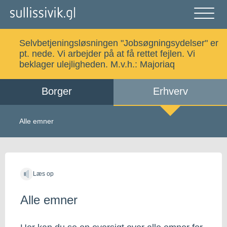
Gå
til
indholdet
Åben
og
Selvbetjeningsløsningen "Jobsøgningsydelser" er
luk
Søg
pt. nede. Vi arbejder på at få rettet fejlen. Vi
menu
beklager ulejligheden. M.v.h.:
Majoriaq
Borger
Erhverv
Alle emner
Selvbetjening
Alle emner
Log ind
Digital Post
Læs op
Kalaallisut
Alle emner