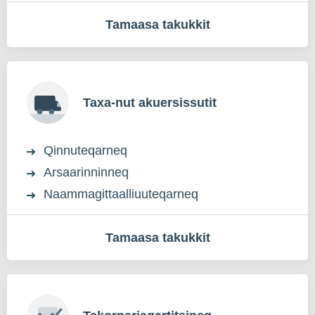
Tamaasa takukkit
Taxa-nut akuersissutit
Qinnuteqarneq
Arsaarinninneq
Naammagittaalliuuteqarneq
Tamaasa takukkit