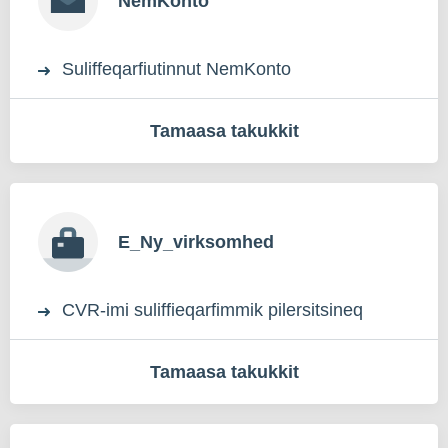
NemKonto
Suliffeqarfiutinnut NemKonto
Tamaasa takukkit
E_Ny_virksomhed
CVR-imi suliffieqarfimmik pilersitsineq
Tamaasa takukkit