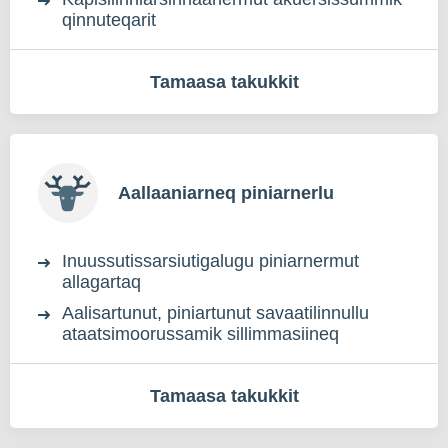
qinnuteqarit
Tamaasa takukkit
Aallaaniarneq piniarnerlu
Inuussutissarsiutigalugu piniarnermut
allagartaq
Aalisartunut, piniartunut savaatilinnullu
ataatsimoorussamik sillimmasiineq
Tamaasa takukkit