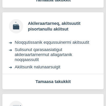
Tamaasa takukkit
Akileraartarneq, akitsuutit
pisortanullu akiitsut
Nioqqutissanik eqqussuinermi akitsuutit
Sulisunut qarasaasiatigut
akileraartarnermut allagartanik
noqqaassutit
Akiitsunik nalunaarsuigit
Tamaasa takukkit