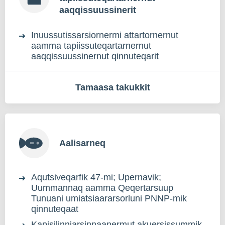
aaqqissuussinerit
Inuussutissarsiornermi attartornernut
aamma tapiissuteqartarnernut
aaqqissuussinernut qinnuteqarit
Tamaasa takukkit
Aalisarneq
Aqutsiveqarfik 47-mi; Upernavik;
Uummannaq aamma Qeqertarsuup
Tunuani umiatsiaararsorluni PNNP-mik
qinnuteqaat
Kapisilinniarsinnaanermut akuersissummik