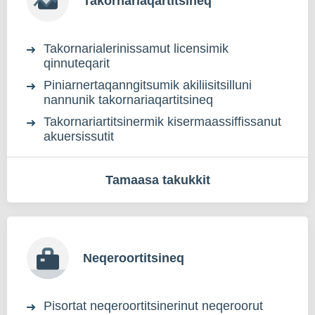
Takornariaqartitsineq
Takornarialerinissamut licensimik
qinnuteqarit
Piniarnertaqanngitsumik akiliisitsilluni
nannunik takornariaqartitsineq
Takornariartitsinermik kisermaassiffissanut
akuersissutit
Tamaasa takukkit
Neqeroortitsineq
Pisortat neqeroortitsinerinut neqeroorut