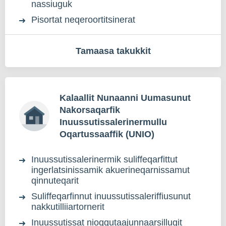
nassiuguk
Pisortat neqeroortitsinerat
Tamaasa takukkit
Kalaallit Nunaanni Uumasunut
Nakorsaqarfik
Inuussutissalerinermullu
Oqartussaaffik (UNIO)
Inuussutissalerinermik suliffeqarfittut
ingerlatsinissamik akuerineqarnissamut
qinnuteqarit
Suliffeqarfinnut inuussutissaleriffiusunut
nakkutilliiartornerit
Inuussutissat nioqqutaajunnaarsillugit