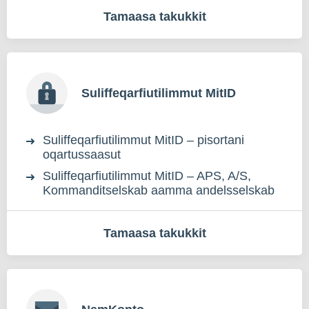
Tamaasa takukkit
Suliffeqarfiutilimmut MitID
Suliffeqarfiutilimmut MitID – pisortani
oqartussaasut
Suliffeqarfiutilimmut MitID – APS, A/S,
Kommanditselskab aamma andelsselskab
Tamaasa takukkit