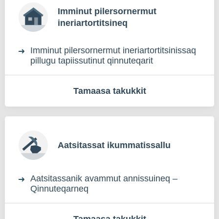
Imminut pilersornermut
ineriartortitsineq
Imminut pilersornermut ineriartortitsinissaq
pillugu tapiissutinut qinnuteqarit
Tamaasa takukkit
Aatsitassat ikummatissallu
Aatsitassanik avammut annissuineq –
Qinnuteqarneq