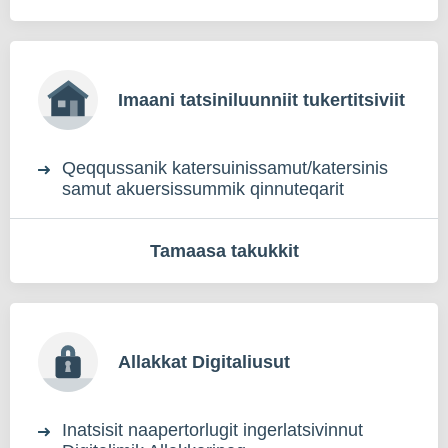
Imaani tatsiniluunniit tukertitsiviit
Qeqqussanik katersuinissamut/katersinis
samut akuersissummik qinnuteqarit
Tamaasa takukkit
Allakkat Digitaliusut
Inatsisit naapertorlugit ingerlatsivinnut