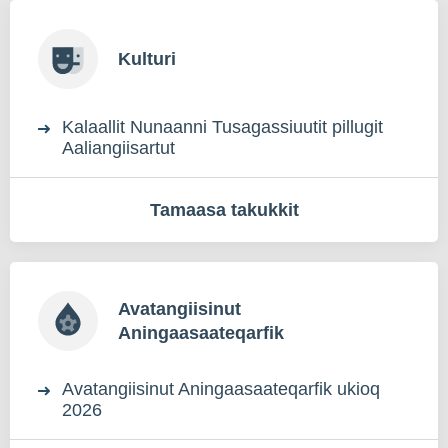
Kulturi
Kalaallit Nunaanni Tusagassiuutit pillugit
Aaliangiisartut
Tamaasa takukkit
Avatangiisinut
Aningaasaateqarfik
Avatangiisinut Aningaasaateqarfik ukioq
2026