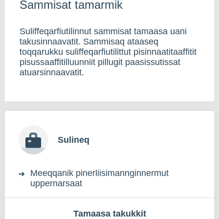
Sammisat tamarmik
Suliffeqarfiutilinnut sammisat tamaasa uani
takusinnaavatit. Sammisaq ataaseq
toqqarukku suliffeqarfiutilittut pisinnaatitaaffitit
pisussaaffitilluunniit pillugit paasissutissat
atuarsinnaavatit.
Sulineq
Meeqqanik pinerliisimannginnermut
uppernarsaat
Tamaasa takukkit