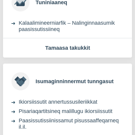
Tuniniaaneq
Kalaalimineerniarfik – Nalinginnaasumik
paasissutissiineq
Tamaasa takukkit
Isumaginninnermut tunngasut
Ikiorsiissutit annertussusileriikkat
Pisariaqartitsineq malillugu ikiorsiissutit
Paasissutissiinissamut pisussaaffeqarneq
il.il.