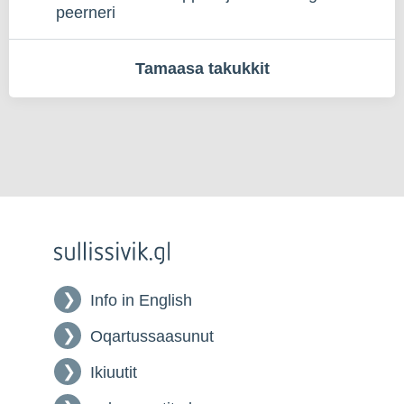
peerneri
Tamaasa takukkit
Info in English
Oqartussaasunut
Ikiuutit