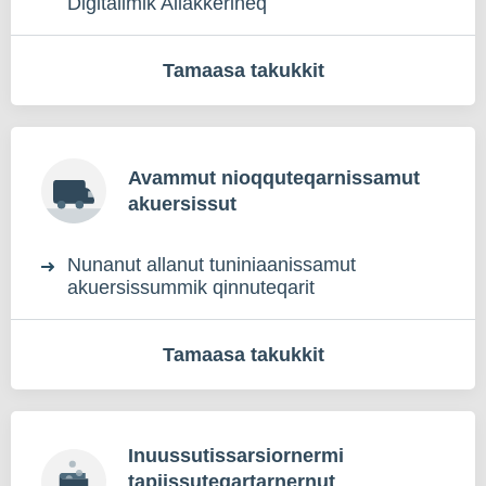
Digitalimik Allakkerineq
Tamaasa takukkit
Avammut nioqquteqarnissamut
akuersissut
Nunanut allanut tuniniaanissamut
akuersissummik qinnuteqarit
Tamaasa takukkit
Inuussutissarsiornermi
tapiissuteqartarnernut