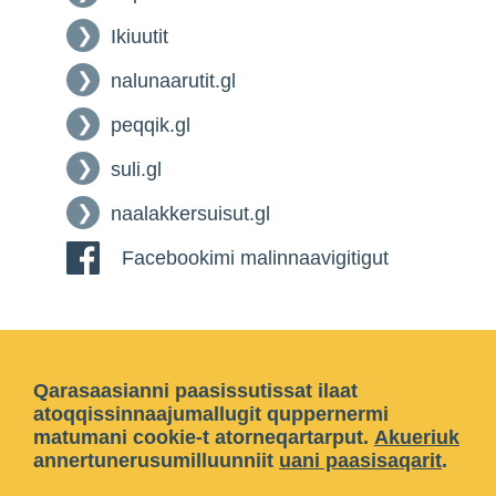
Ikiuutit
nalunaarutit.gl
peqqik.gl
suli.gl
naalakkersuisut.gl
Facebookimi malinnaavigitigut
Qarasaasianni paasissutissat ilaat
atoqqissinnaajumallugit quppernermi
matumani cookie-t atorneqartarput.
Akueriuk
annertunerusumilluunniit
uani paasisaqarit
.