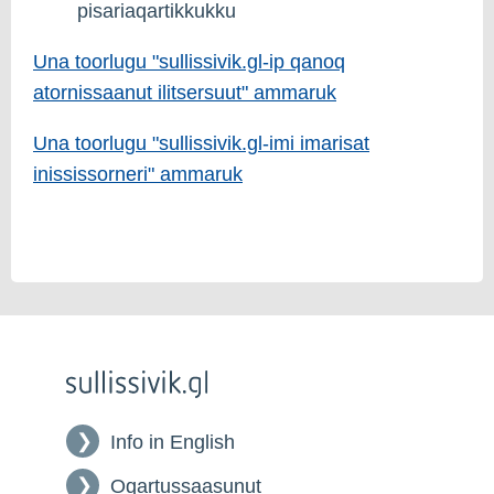
pisariaqartikkukku
Una toorlugu "sullissivik.gl-ip qanoq
atornissaanut ilitsersuut" ammaruk
Una toorlugu "sullissivik.gl-imi imarisat
inississorneri" ammaruk
Info in English
Oqartussaasunut