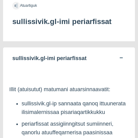
Atuartiguk
sullissivik.gl-imi periarfissat
sullissivik.gl-imi periarfissat
Illit (atuisutut) matumani atuarsinnaavatit:
sullissivik.gl-ip sannaata qanoq ittuunerata
ilisimalernissaa pisariaqartikkukku
periarfissat assigiinngitsut sumiinneri,
qanorlu atuuffeqarnerisa paasinissaa