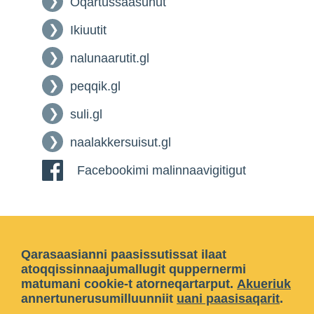
Oqartussaasunut
Ikiuutit
nalunaarutit.gl
peqqik.gl
suli.gl
naalakkersuisut.gl
Facebookimi malinnaavigitigut
Qarasaasianni paasissutissat ilaat
atoqqissinnaajumallugit quppernermi
matumani cookie-t atorneqartarput.
Akueriuk
annertunerusumilluunniit
uani paasisaqarit
.