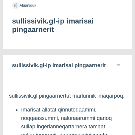
Atuartiguk
sullissivik.gl-ip imarisai
pingaarnerit
sullissivik.gl-ip imarisai pingaarnerit
sullissivik.gl pingaarnertut marlunnik imaqarpoq:
Imarisat allatat qinnuteqaammi,
noqqaassummi, nalunaarummi qanoq
suliap ingerlanneqartarnera tamaat
aallartinneraniit naammassinissaata