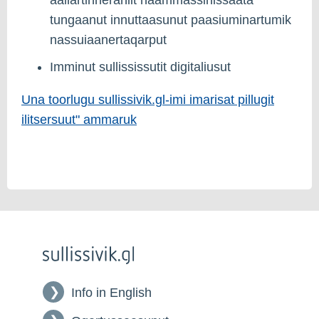
tungaanut innuttaasunut paasiuminartumik
nassuiaanertaqarput
Imminut sullississutit digitaliusut
Una toorlugu sullissivik.gl-imi imarisat pillugit
ilitsersuut" ammaruk
Info in English