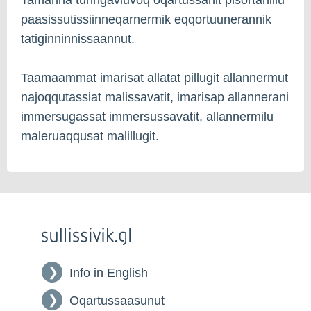
paasissutissiinneqarnermik eqqortuunerannik
tatiginninnissaannut.
Taamaammat imarisat allatat pillugit allannermut
najoqqutassiat malissavatit, imarisap allannerani
immersugassat immersussavatit, allannermilu
maleruaqqusat malillugit.
Info in English
Oqartussaasunut