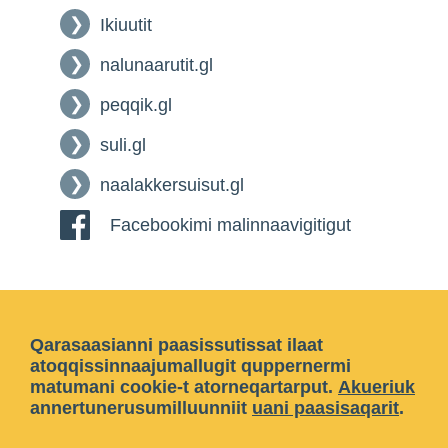
Ikiuutit
nalunaarutit.gl
peqqik.gl
suli.gl
naalakkersuisut.gl
Facebookimi malinnaavigitigut
Qarasaasianni paasissutissat ilaat
atoqqissinnaajumallugit quppernermi
matumani cookie-t atorneqartarput.
Akueriuk
annertunerusumilluunniit
uani paasisaqarit
.