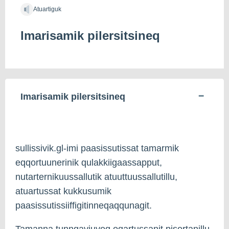
Atuartiguk
Imarisamik pilersitsineq
Imarisamik pilersitsineq
sullissivik.gl-imi paasissutissat tamarmik
eqqortuunerinik qulakkiigaassapput,
nutarternikuussallutik atuuttuussallutillu,
atuartussat kukkusumik
paasissutissiiffigitinneqaqqunagit.
Tamanna tunngaviuvoq oqartussanit pisortanillu