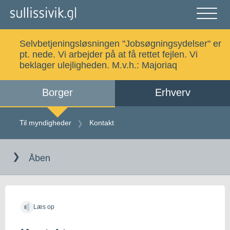
Gå
til
indholdet
Åben
og
Selvbetjeningsløsningen "Jobsøgningsydelser" er
luk
Søg
pt. nede. Vi arbejder på at få rettet fejlen. Vi
menu
beklager ulejligheden. M.v.h.:
Majoriaq
Borger
Erhverv
Alle emner
Selvbetjening
Til myndigheder
Kontakt
Log ind
Digital Post
Åben
Kalaallisut
Læs op