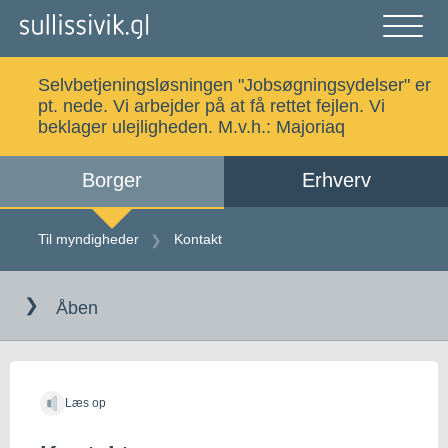
Gå
til
indholdet
Åben
og
Selvbetjeningsløsningen "Jobsøgningsydelser" er
luk
Søg
pt. nede. Vi arbejder på at få rettet fejlen. Vi
menu
beklager ulejligheden. M.v.h.:
Majoriaq
Borger
Erhverv
Alle emner
Selvbetjening
Til myndigheder
Kontakt
Log ind
Digital Post
Åben
Kalaallisut
Læs op