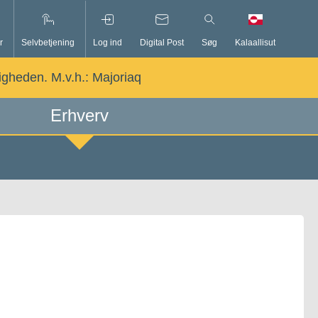
r
Selvbetjening
Log ind
Digital Post
Søg
Kalaallisut
ligheden. M.v.h.:
Majoriaq
Erhverv