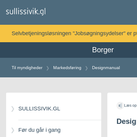
Gå
til
indholdet
Selvbetjeningsløsningen "Jobsøgningsydelser" er pt. 
Borger
Til myndigheder
Markedsføring
Designmanual
Læs op
SULLISSIVIK.GL
Desi
Før du går i gang