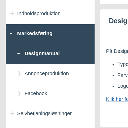
Indholdsproduktion
Desi
Markedsføring
På Design
Designmanual
Typo
Annonceproduktion
Far
Log
Facebook
Klik her 
Selvbetjeningsløsninger