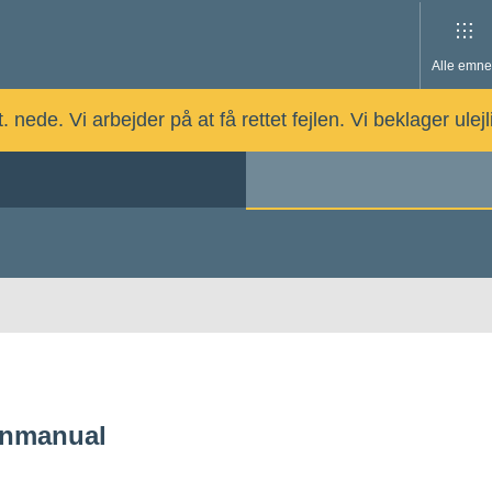
Alle emne
nede. Vi arbejder på at få rettet fejlen. Vi beklager ulej
gnmanual