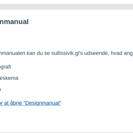
gnmanual
manualen kan du se sullissivik.gl's udseende, hvad ang
grafi
veskema
o
for at åbne "Designmanual"