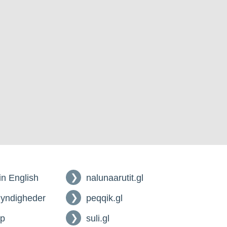
 in English
nalunaarutit.gl
myndigheder
peqqik.gl
lp
suli.gl