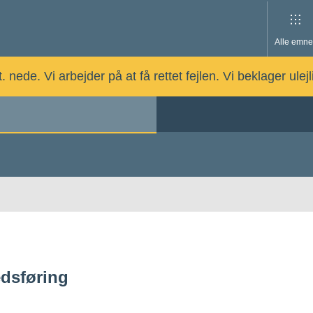
Alle emne
nede. Vi arbejder på at få rettet fejlen. Vi beklager ulej
dsføring