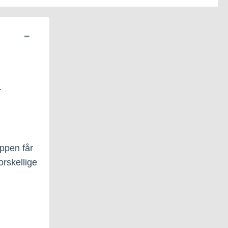
r
uppen får
rskellige