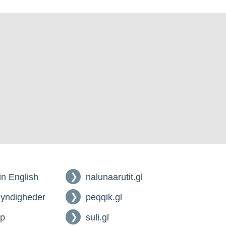
 in English
nalunaarutit.gl
myndigheder
peqqik.gl
lp
suli.gl