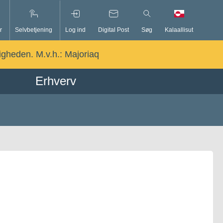
r
Selvbetjening
Log ind
Digital Post
Søg
Kalaallisut
ligheden. M.v.h.:
Majoriaq
Erhverv