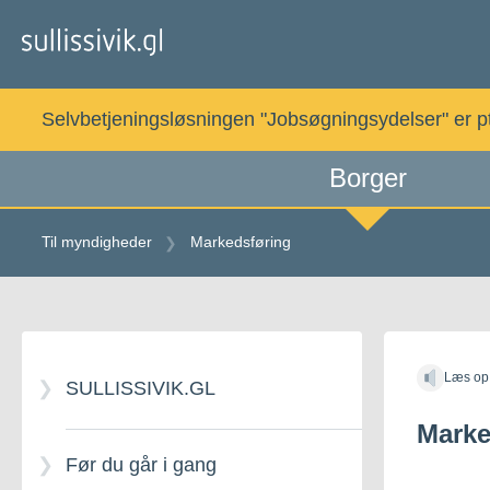
Gå
til
indholdet
Selvbetjeningsløsningen "Jobsøgningsydelser" er pt. 
Borger
Til myndigheder
Markedsføring
Læs op
SULLISSIVIK.GL
Marke
Før du går i gang