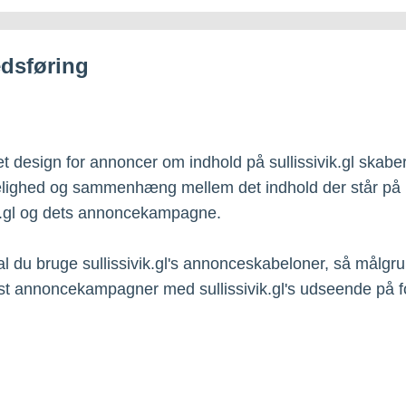
dsføring
et design for annoncer om indhold på sullissivik.gl skabe
lighed og sammenhæng mellem det indhold der står på
ik.gl og dets annoncekampagne.
al du bruge sullissivik.gl's annonceskabeloner, så målgr
st annoncekampagner med sullissivik.gl's udseende på fo